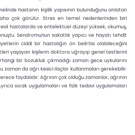
elinde hastanın kişilik yapısının bulunduğunu anlatan
 daha çok görülür. Stres en temel nedenlerinden biri
tresli hastalarda ve entelektüel düzeyi yüksek, okumuş,
 konuştu. Sendromunun sakatlık yapıcı ve hayatı tehdit
lerin ciddi bir hastalığın ön belirtisi olabileceğini
leri yaşayan kişilerin doktora uğrayıp genel testlerini
rhangi bir bozukluk çıkmadığı zaman gece uykularını
ğu zaman da ağrı kesici ilaçlar kullanmaları gerekebilir.
erece faydalıdır. Ağrının çok olduğu zamanlar, ağrının
 Ayrıca sıcak uygulamaları ve fizik tedavi uygulamaları