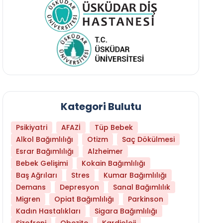
Kategori Bulutu
Psikiyatri
AFAZİ
Tüp Bebek
Alkol Bağımlılığı
Otizm
Saç Dökülmesi
Esrar Bağımlılığı
Alzheimer
Bebek Gelişimi
Kokain Bağımlılığı
Baş Ağrıları
Stres
Kumar Bağımlılığı
Daha Az Protein Tüketmek Yaşlanmayı Yava
Demans
Depresyon
Sanal Bağımlılık
Migren
Opiat Bağımlılığı
Parkinson
Kadın Hastalıkları
Sigara Bağımlılığı