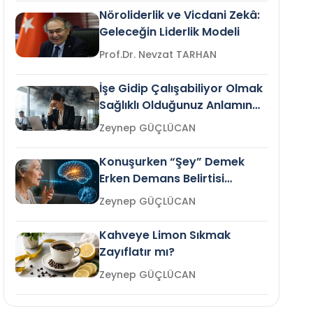
Nöroliderlik ve Vicdani Zekâ:
Geleceğin Liderlik Modeli
Prof.Dr. Nevzat TARHAN
İşe Gidip Çalışabiliyor Olmak
Sağlıklı Olduğunuz Anlamına
Gelir mi?
Zeynep GÜÇLÜCAN
Konuşurken “Şey” Demek
Erken Demans Belirtisi
Olabilir mi?
Zeynep GÜÇLÜCAN
Kahveye Limon Sıkmak
Zayıflatır mı?
Zeynep GÜÇLÜCAN