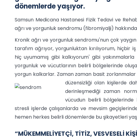
dönemlerde yaşıyor.
Samsun Medicana Hastanesi Fizik Tedavi ve Rehabi
ağrı ve yorgunluk sendromu (fibromiyalji) hakkında b
Kronik ağrı ve yorgunluk sendromu'nun çok yaygın 
tarafım ağrıyor, yorgunluktan kırılıyorum, hiçb
hiç uyumamış gibi kalkıyorum' gibi yakınmalarla bi
yorgunluk ve vücutlarının belirli bölgelerinde olu
yorgun kalkarlar. Zaman zaman basit zorlanmalar ş
düzensizliği olan kişilerde d
derinleşmediği zaman norm
vücudun belirli bölgelerinde
stresli işlerde çalışanlarda ve mevsim geçişlerind
hemen herkes belirli dönemlerde bu şikayetleri yaşar
“MÜKEMMELİYETÇİ, TİTİZ, VESVESELİ K