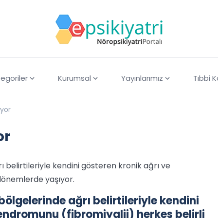
egoriler
Kurumsal
Yayınlarımız
Tıbbi 
yor
or
 belirtileriyle kendini gösteren kronik ağrı ve
 dönemlerde yaşıyor.
ölgelerinde ağrı belirtileriyle kendini
ndromunu (fibromiyalji) herkes belirli