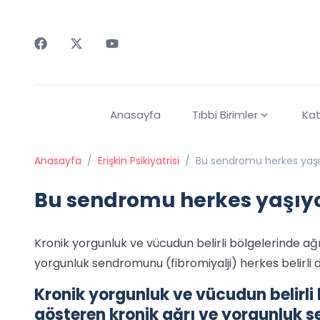
Faceebok
Twitter
Youtube
Anasayfa
Tıbbi Birimler
Kat
Anasayfa
/
Erişkin Psikiyatrisi
/
Bu sendromu herkes yaşı
Bu sendromu herkes yaşıy
Kronik yorgunluk ve vücudun belirli bölgelerinde ağrı
yorgunluk sendromunu (fibromiyalji) herkes belirli
Kronik yorgunluk ve vücudun belirli b
gösteren kronik ağrı ve yorgunluk se