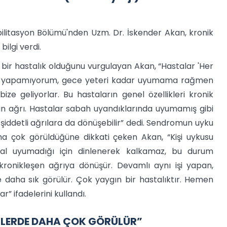
litasyon Bölümü'nden Uzm. Dr. İskender Akan, kronik
ilgi verdi.
bir hastalık olduğunu vurgulayan Akan, “Hastalar 'Her
ir iş yapamıyorum, gece yeteri kadar uyumama rağmen
ze geliyorlar. Bu hastaların genel özellikleri kronik
şan ağrı. Hastalar sabah uyandıklarında uyumamış gibi
iddetli ağrılara da dönüşebilir” dedi. Sendromun uyku
aha çok görüldüğüne dikkati çeken Akan, “Kişi uykusu
al uyumadığı için dinlenerek kalkamaz, bu durum
 kronikleşen ağrıya dönüşür. Devamlı aynı işi yapan,
e daha sık görülür. Çok yaygın bir hastalıktır. Hemen
” ifadelerini kullandı.
İŞİLERDE DAHA ÇOK GÖRÜLÜR”