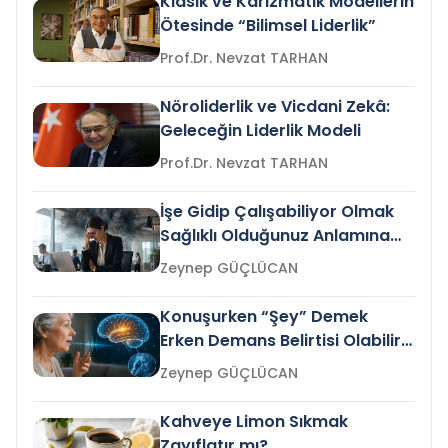
Klasik ve Karizmatik Modellerin
Ötesinde “Bilimsel Liderlik”
Prof.Dr. Nevzat TARHAN
Nöroliderlik ve Vicdani Zekâ:
Geleceğin Liderlik Modeli
Prof.Dr. Nevzat TARHAN
İşe Gidip Çalışabiliyor Olmak
Sağlıklı Olduğunuz Anlamına
Gelir mi?
Zeynep GÜÇLÜCAN
Konuşurken “Şey” Demek
Erken Demans Belirtisi Olabilir
mi?
Zeynep GÜÇLÜCAN
Kahveye Limon Sıkmak
Zayıflatır mı?