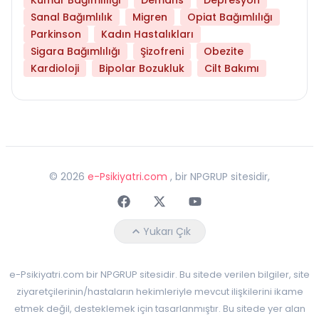
Sanal Bağımlılık
Migren
Opiat Bağımlılığı
Parkinson
Kadın Hastalıkları
Sigara Bağımlılığı
Şizofreni
Obezite
Kardioloji
Bipolar Bozukluk
Cilt Bakımı
©
2026
e-Psikiyatri.com
, bir NPGRUP sitesidir,
Faceebok
Twitter
Youtube
Yukarı Çık
e-Psikiyatri.com bir NPGRUP sitesidir. Bu sitede verilen bilgiler, site
ziyaretçilerinin/hastaların hekimleriyle mevcut ilişkilerini ikame
etmek değil, desteklemek için tasarlanmıştır. Bu sitede yer alan