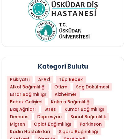
Kategori Bulutu
Psikiyatri
AFAZİ
Tüp Bebek
Alkol Bağımlılığı
Otizm
Saç Dökülmesi
Esrar Bağımlılığı
Alzheimer
Bebek Gelişimi
Kokain Bağımlılığı
Baş Ağrıları
Stres
Kumar Bağımlılığı
Daha Az Protein Tüketmek Yaşlanmayı Yava
Demans
Depresyon
Sanal Bağımlılık
Migren
Opiat Bağımlılığı
Parkinson
Kadın Hastalıkları
Sigara Bağımlılığı