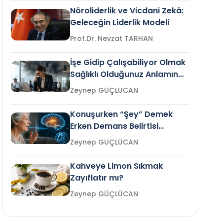
Nöroliderlik ve Vicdani Zekâ:
Geleceğin Liderlik Modeli
Prof.Dr. Nevzat TARHAN
İşe Gidip Çalışabiliyor Olmak
Sağlıklı Olduğunuz Anlamına
Gelir mi?
Zeynep GÜÇLÜCAN
Konuşurken “Şey” Demek
Erken Demans Belirtisi
Olabilir mi?
Zeynep GÜÇLÜCAN
Kahveye Limon Sıkmak
Zayıflatır mı?
Zeynep GÜÇLÜCAN