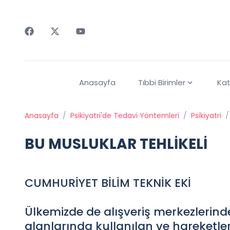
Faceebok
Twitter
Youtube
Anasayfa
Tıbbi Birimler
Kat
Anasayfa
/
Psikiyatri'de Tedavi Yöntemleri
/
Psikiyatri
/
BU MUSLUKLAR TEHLİKELİ
CUMHURİYET BİLİM TEKNİK EKİ
Ülkemizde de alışveriş merkezlerin
alanlarında kullanılan ve hareketle