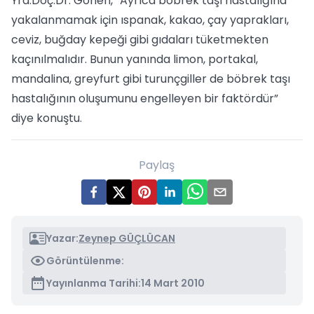
Yrd.Doç.Dr. Gönen, “Ayrıca böbrek taşı hastalığına
yakalanmamak için ıspanak, kakao, çay yaprakları,
ceviz, buğday kepeği gibi gıdaları tüketmekten
kaçınılmalıdır. Bunun yanında limon, portakal,
mandalina, greyfurt gibi turunçgiller de böbrek taşı
hastalığının oluşumunu engelleyen bir faktördür”
diye konuştu.
Paylaş
Yazar:
Zeynep GÜÇLÜCAN
Görüntülenme:
Yayınlanma Tarihi:
14 Mart 2010