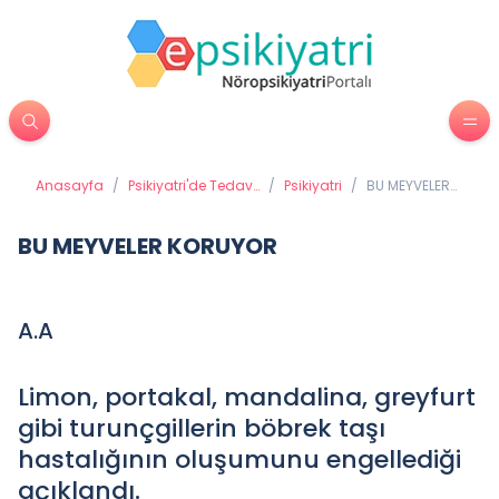
Anasayfa
/
Psikiyatri'de Tedavi
/
Psikiyatri
/
BU MEYVELER
Yöntemleri
KORUYOR
BU MEYVELER KORUYOR
A.A
Limon, portakal, mandalina, greyfurt
gibi turunçgillerin böbrek taşı
hastalığının oluşumunu engellediği
açıklandı.