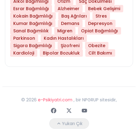
Alkol Bağımlılığı
Otizm
Saç Dökülmesi
Esrar Bağımlılığı
Alzheimer
Bebek Gelişimi
Kokain Bağımlılığı
Baş Ağrıları
Stres
Kumar Bağımlılığı
Demans
Depresyon
Sanal Bağımlılık
Migren
Opiat Bağımlılığı
Parkinson
Kadın Hastalıkları
Sigara Bağımlılığı
Şizofreni
Obezite
Kardioloji
Bipolar Bozukluk
Cilt Bakımı
©
2026
e-Psikiyatri.com
, bir NPGRUP sitesidir,
Faceebok
Twitter
Youtube
Yukarı Çık