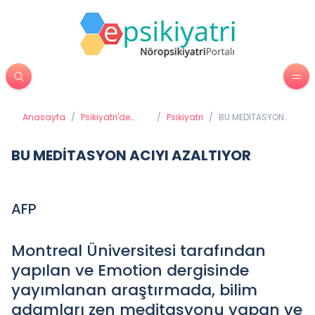
Anasayfa
/
Psikiyatri'de
/
Psikiyatri
/
BU MEDİTASYON
Tedavi
ACIYI AZALTIYOR
Yöntemleri
BU MEDİTASYON ACIYI AZALTIYOR
AFP
Montreal Üniversitesi tarafından
yapılan ve Emotion dergisinde
yayımlanan araştırmada, bilim
adamları zen meditasyonu yapan ve