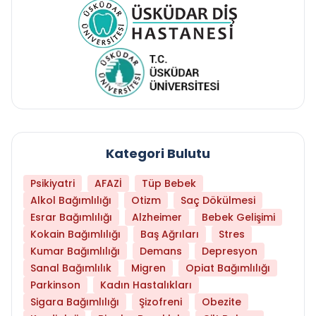
Kategori Bulutu
Psikiyatri
AFAZİ
Tüp Bebek
Alkol Bağımlılığı
Otizm
Saç Dökülmesi
Esrar Bağımlılığı
Alzheimer
Bebek Gelişimi
Kokain Bağımlılığı
Baş Ağrıları
Stres
Kumar Bağımlılığı
Demans
Depresyon
Sanal Bağımlılık
Migren
Opiat Bağımlılığı
Parkinson
Kadın Hastalıkları
Sigara Bağımlılığı
Şizofreni
Obezite