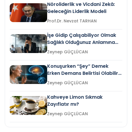
Nöroliderlik ve Vicdani Zekâ:
Geleceğin Liderlik Modeli
Prof.Dr. Nevzat TARHAN
İşe Gidip Çalışabiliyor Olmak
Sağlıklı Olduğunuz Anlamına
Gelir mi?
Zeynep GÜÇLÜCAN
Konuşurken “Şey” Demek
Erken Demans Belirtisi Olabilir
mi?
Zeynep GÜÇLÜCAN
Kahveye Limon Sıkmak
Zayıflatır mı?
Zeynep GÜÇLÜCAN