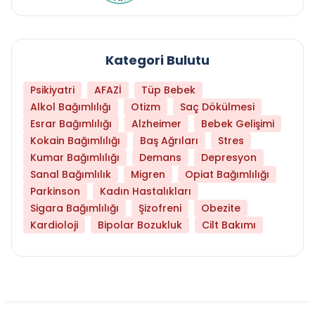
Kategori Bulutu
Psikiyatri
AFAZİ
Tüp Bebek
Alkol Bağımlılığı
Otizm
Saç Dökülmesi
Esrar Bağımlılığı
Alzheimer
Bebek Gelişimi
Kokain Bağımlılığı
Baş Ağrıları
Stres
Kumar Bağımlılığı
Demans
Depresyon
Sanal Bağımlılık
Migren
Opiat Bağımlılığı
Parkinson
Kadın Hastalıkları
Sigara Bağımlılığı
Şizofreni
Obezite
Kardioloji
Bipolar Bozukluk
Cilt Bakımı