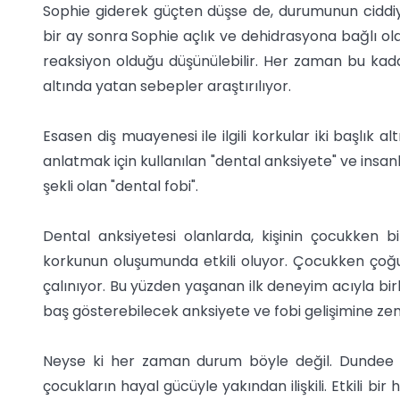
Sophie giderek güçten düşse de, durumunun ciddi
bir ay sonra Sophie açlık ve dehidrasyona bağlı olar
reaksiyon olduğu düşünülebilir. Her zaman bu kad
altında yatan sebepler araştırılıyor.
Esasen diş muayenesi ile ilgili korkular iki başlık 
anlatmak için kullanılan "dental anksiyete" ve insanl
şekli olan "dental fobi".
Dental anksiyetesi olanlarda, kişinin çocukken b
korkunun oluşumunda etkili oluyor. Çocukken çoğu z
çalınıyor. Bu yüzden yaşanan ilk deneyim acıyla birli
baş gösterebilecek anksiyete ve fobi gelişimine zem
Neyse ki her zaman durum böyle değil. Dundee Ü
çocukların hayal gücüyle yakından ilişkili. Etkili bi