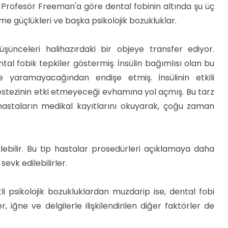
u. Profesör Freeman'a göre dental fobinin altında şu üç
nme güçlükleri ve başka psikolojik bozukluklar.
düşünceleri halihazırdaki bir objeye transfer ediyor.
al fobik tepkiler göstermiş. İnsülin bağımlısı olan bu
 yaramayacağından endişe etmiş. İnsülinin etkili
stezinin etki etmeyeceği evhamına yol açmış. Bu tarz
r hastaların medikal kayıtlarını okuyarak, çoğu zaman
rilebilir. Bu tip hastalar prosedürleri açıklamaya daha
evk edilebilirler.
tli psikolojik bozukluklardan muzdarip ise, dental fobi
iğne ve delgilerle ilişkilendirilen diğer faktörler de