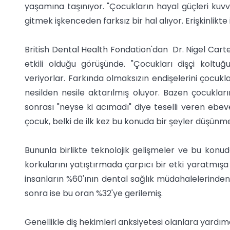
yaşamına taşınıyor. "Çocukların hayal güçleri kuvvet
gitmek işkenceden farksız bir hal alıyor. Erişkinlikte
British Dental Health Fondation'dan Dr. Nigel Car
etkili olduğu görüşünde. "Çocukları dişçi kolt
veriyorlar. Farkında olmaksızın endişelerini çocukla
nesilden nesile aktarılmış oluyor. Bazen çocuklar
sonrası "neyse ki acımadı" diye teselli veren ebeve
çocuk, belki de ilk kez bu konuda bir şeyler düşünme
Bununla birlikte teknolojik gelişmeler ve bu konud
korkularını yatıştırmada çarpıcı bir etki yaratmışa 
insanların %60'ının dental sağlık müdahalelerinde
sonra ise bu oran %32'ye gerilemiş.
Genellikle diş hekimleri anksiyetesi olanlara yardımc