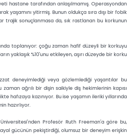
yeti hastane tarafından anlaşılmamış. Operasyondan
ak yaşamını yitirmiş. Bunun oldukça sıra dışı bir fobik
ar trajik sonuçlanmasa da, sık rastlanan bu korkunun
altında toplanıyor: çoğu zaman hafif düzeyli bir korkuyu
arın yaklaşık %10'unu etkileyen, aşırı düzeyde bir korku
izzat deneyimlediği veya gözlemlediği yaşantılar bu
aman ağrılı bir dişin saikiyle diş hekimlerinin kapısı
kte hafızaya kazınıyor. Bu ise yaşamın ileriki yıllarında
in hazırlıyor.
niversitesi'nden Profesör Ruth Freeman'a göre bu,
r hayal gücünün pekiştirdiği, olumsuz bir deneyim erişkin