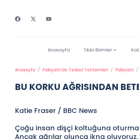
Faceebok
Twitter
Youtube
Anasayfa
Tıbbi Birimler
Kat
Anasayfa
/
Psikiyatri'de Tedavi Yöntemleri
/
Psikiyatri
/
BU KORKU AĞRISINDAN BET
Katie Fraser / BBC News
Çoğu insan dişçi koltuğuna oturmak
Ancak ağrılar olunca ikna oluyoruz.