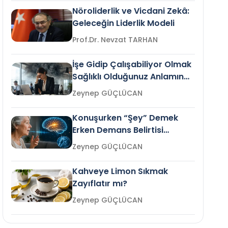
Nöroliderlik ve Vicdani Zekâ:
Geleceğin Liderlik Modeli
Prof.Dr. Nevzat TARHAN
İşe Gidip Çalışabiliyor Olmak
Sağlıklı Olduğunuz Anlamına
Gelir mi?
Zeynep GÜÇLÜCAN
Konuşurken “Şey” Demek
Erken Demans Belirtisi
Olabilir mi?
Zeynep GÜÇLÜCAN
Kahveye Limon Sıkmak
Zayıflatır mı?
Zeynep GÜÇLÜCAN