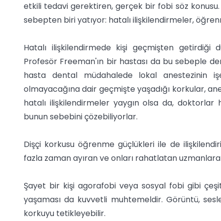
etkili tedavi gerektiren, gerçek bir fobi söz konus
sebepten biri yatıyor: hatalı ilişkilendirmeler, öğre
Hatalı ilişkilendirmede kişi geçmişten getirdiği 
Profesör Freeman'ın bir hastası da bu sebeple dent
hasta dental müdahalede lokal anestezinin işe
olmayacağına dair geçmişte yaşadığı korkular, ane
hatalı ilişkilendirmeler yaygın olsa da, doktorla
bunun sebebini çözebiliyorlar.
Dişçi korkusu öğrenme güçlükleri ile de ilişkilendi
fazla zaman ayıran ve onları rahatlatan uzmanlara s
Şayet bir kişi agorafobi veya sosyal fobi gibi çeşi
yaşaması da kuvvetli muhtemeldir. Görüntü, sesler, 
korkuyu tetikleyebilir.