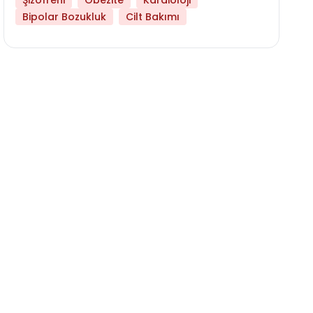
Şizofreni
Obezite
Kardioloji
Bipolar Bozukluk
Cilt Bakımı