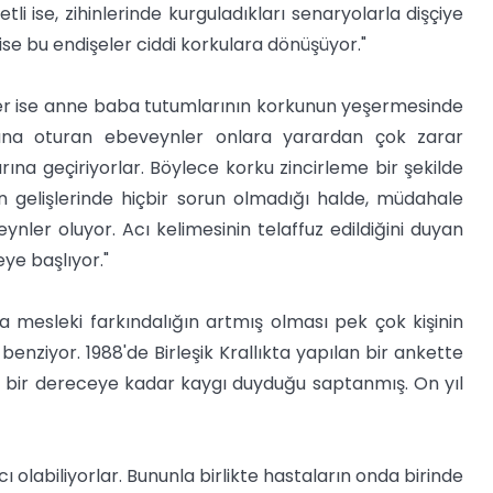
li ise, zihinlerinde kurguladıkları senaryolarla dişçiye
 ise bu endişeler ciddi korkulara dönüşüyor."
ter ise anne baba tutumlarının korkunun yeşermesinde
uğuna oturan ebeveynler onlara yarardan çok zarar
rına geçiriyorlar. Böylece korku zincirleme bir şekilde
ın gelişlerinde hiçbir sorun olmadığı halde, müdahale
ynler oluyor. Acı kelimesinin telaffuz edildiğini duyan
ye başlıyor."
a mesleki farkındalığın artmış olması pek çok kişinin
benziyor. 1988'de Birleşik Krallıkta yapılan bir ankette
n bir dereceye kadar kaygı duyduğu saptanmış. On yıl
ı olabiliyorlar. Bununla birlikte hastaların onda birinde