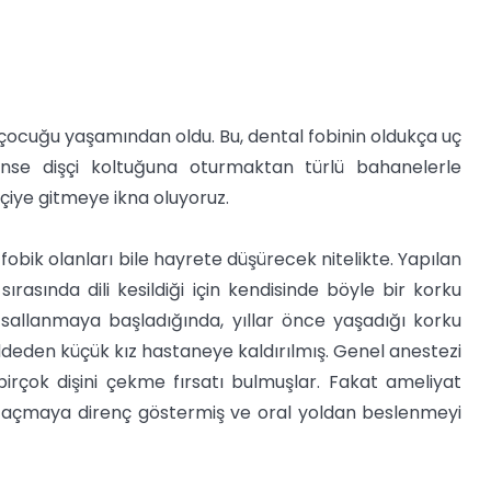
z çocuğu yaşamından oldu. Bu, dental fobinin oldukça uç
ense dişçi koltuğuna oturmaktan türlü bahanelerle
şçiye gitmeye ikna oluyoruz.
 fobik olanları bile hayrete düşürecek nitelikte. Yapılan
ırasında dili kesildiği için kendisinde böyle bir korku
iri sallanmaya başladığında, yıllar önce yaşadığı korku
eden küçük kız hastaneye kaldırılmış. Genel anestezi
birçok dişini çekme fırsatı bulmuşlar. Fakat ameliyat
nı açmaya direnç göstermiş ve oral yoldan beslenmeyi