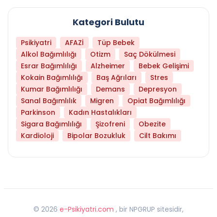
Kategori Bulutu
Psikiyatri
AFAZİ
Tüp Bebek
Alkol Bağımlılığı
Otizm
Saç Dökülmesi
Esrar Bağımlılığı
Alzheimer
Bebek Gelişimi
Kokain Bağımlılığı
Baş Ağrıları
Stres
Kumar Bağımlılığı
Demans
Depresyon
Sanal Bağımlılık
Migren
Opiat Bağımlılığı
Parkinson
Kadın Hastalıkları
Sigara Bağımlılığı
Şizofreni
Obezite
Kardioloji
Bipolar Bozukluk
Cilt Bakımı
©
2026
e-Psikiyatri.com
, bir NPGRUP sitesidir,