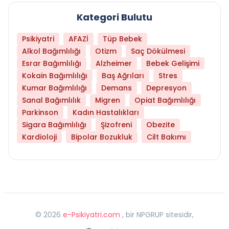
Kategori Bulutu
Psikiyatri
AFAZİ
Tüp Bebek
Alkol Bağımlılığı
Otizm
Saç Dökülmesi
Esrar Bağımlılığı
Alzheimer
Bebek Gelişimi
Kokain Bağımlılığı
Baş Ağrıları
Stres
Kumar Bağımlılığı
Demans
Depresyon
Sanal Bağımlılık
Migren
Opiat Bağımlılığı
Parkinson
Kadın Hastalıkları
Sigara Bağımlılığı
Şizofreni
Obezite
Kardioloji
Bipolar Bozukluk
Cilt Bakımı
©
2026
e-Psikiyatri.com
, bir NPGRUP sitesidir,