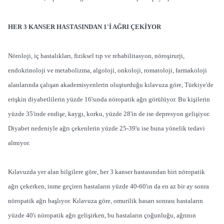
HER 3 KANSER HASTASINDAN 1'İ AĞRI ÇEKİYOR
Nöroloji, iç hastalıkları, fiziksel tıp ve rehabilitasyon, nöroşirurji,
endokrinoloji ve metabolizma, algoloji, onkoloji, romatoloji, farmakoloji
alanlarında çalışan akademisyenlerin oluşturduğu kılavuza göre, Türkiye'de
erişkin diyabetlilerin yüzde 16'sında nöropatik ağrı görülüyor. Bu kişilerin
yüzde 35'inde endişe, kaygı, korku, yüzde 28'in de ise depresyon gelişiyor.
Diyabet nedeniyle ağrı çekenlerin yüzde 25-39'u ise buna yönelik tedavi
almıyor.
Kılavuzda yer alan bilgilere göre, her 3 kanser hastasından biri nöropatik
ağrı çekerken, inme geçiren hastaların yüzde 40-60'ın da en az bir ay sonra
nöropatik ağrı başlıyor. Kılavuza göre, omurilik hasarı sonrası hastaların
yüzde 40'ı nöropatik ağrı gelişirken, bu hastaların çoğunluğu, ağrının