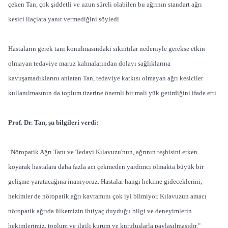
çeken Tan, çok şiddetli ve uzun süreli olabilen bu ağrının standart ağrı
kesici ilaçlara yanıt vermediğini söyledi.
Hastaların gerek tanı konulmasındaki sıkıntılar nedeniyle gerekse etkin
olmayan tedaviye maruz kalmalarından dolayı sağlıklarına
kavuşamadıklarını anlatan Tan, tedaviye katkısı olmayan ağrı kesiciler
kullanılmasının da toplum üzerine önemli bir mali yük getirdiğini ifade etti.
Prof. Dr. Tan, şu bilgileri verdi:
"Nöropatik Ağrı Tanı ve Tedavi Kılavuzu'nun, ağrının teşhisini erken
koyarak hastalara daha fazla acı çekmeden yardımcı olmakta büyük bir
gelişme yaratacağına inanıyoruz. Hastalar hangi hekime gideceklerini,
hekimler de nöropatik ağrı kavramını çok iyi bilmiyor. Kılavuzun amacı
nöropatik ağrıda ülkemizin ihtiyaç duyduğu bilgi ve deneyimlerin
hekimlerimiz, toplum ve ilgili kurum ve kuruluşlarla paylaşılmasıdır."