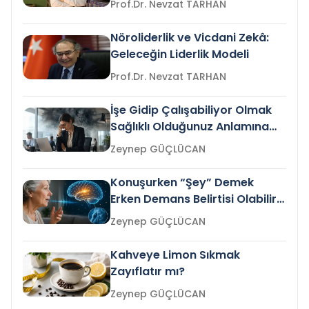
Prof.Dr. Nevzat TARHAN
Nöroliderlik ve Vicdani Zekâ:
Geleceğin Liderlik Modeli
Prof.Dr. Nevzat TARHAN
İşe Gidip Çalışabiliyor Olmak
Sağlıklı Olduğunuz Anlamına
Gelir mi?
Zeynep GÜÇLÜCAN
Konuşurken “Şey” Demek
Erken Demans Belirtisi Olabilir
mi?
Zeynep GÜÇLÜCAN
Kahveye Limon Sıkmak
Zayıflatır mı?
Zeynep GÜÇLÜCAN