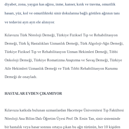
diyabet, zona, yaygın kas ağrısı, inme, kanser, kırık ve travma, omurilik
hasarı, yüz, kol ve omurilikteki sinir dokularına bağlı görülen ağrının tanı
ve tedavisi ayrı ayrı ele alınıyor.
Kılavuzu Türk Nöroloji Derneği, Türkiye Fiziksel Tıp ve Rehabilitasyon
Derneği, Türk İç Hastalıkları Uzmanlık Derneği, Türk Algoloji-Ağrı Derneği,
Türkiye Fiziksel Tıp ve Rehabilitasyon Uzman Hekimleri Derneği, Tıbbi
Onkoloji Derneği, Türkiye Romatizma Araştırma ve Savaş Derneği, Türkiye
Aile Hekimleri Uzmanlık Derneği ve Türk Tıbbi Rehabilitasyon Kurumu
Derneği de onayladı.
HASTALAR EVDEN ÇIKAMIYOR
Kılavuza katkıda bulunan uzmanlardan Hacettepe Üniversitesi Tıp Fakültesi
Nöroloji Ana Bilim Dalı Öğretim Üyesi Prof. Dr. Ersin Tan, sinir sisteminde
bir hastalık veya hasar sonrası ortaya çıkan bu ağrı türünün, her 10 kişiden