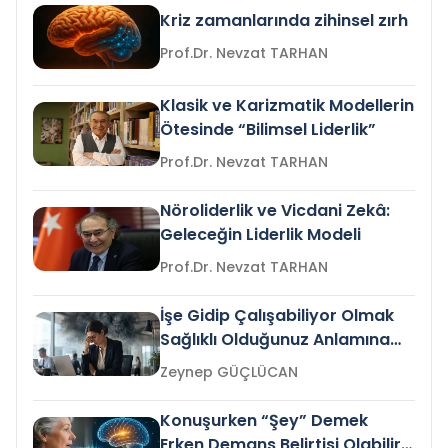
Kriz zamanlarında zihinsel zırh
Prof.Dr. Nevzat TARHAN
Klasik ve Karizmatik Modellerin
Ötesinde “Bilimsel Liderlik”
Prof.Dr. Nevzat TARHAN
Nöroliderlik ve Vicdani Zekâ:
Geleceğin Liderlik Modeli
Prof.Dr. Nevzat TARHAN
İşe Gidip Çalışabiliyor Olmak
Sağlıklı Olduğunuz Anlamına
Gelir mi?
Zeynep GÜÇLÜCAN
Konuşurken “Şey” Demek
Erken Demans Belirtisi Olabilir