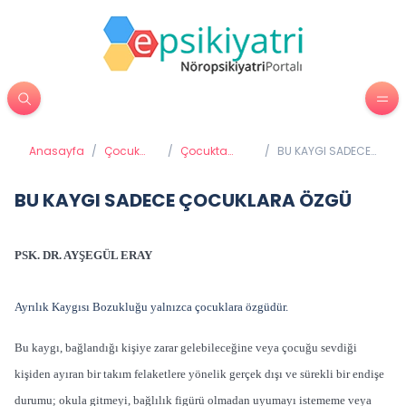
Anasayfa
/
Çocuk
/
Çocukta
/
BU KAYGI SADECE
Psikiyatrisi
Davranış
ÇOCUKLARA ÖZGÜ
Sorunları
BU KAYGI SADECE ÇOCUKLARA ÖZGÜ
PSK. DR. AYŞEGÜL ERAY
Ayrılık Kaygısı Bozukluğu yalnızca çocuklara özgüdür.
Bu kaygı, bağlandığı kişiye zarar gelebileceğine veya çocuğu sevdiği
kişiden ayıran bir takım felaketlere yönelik gerçek dışı ve sürekli bir endişe
durumu; okula gitmeyi, bağlılık figürü olmadan uyumayı istememe veya