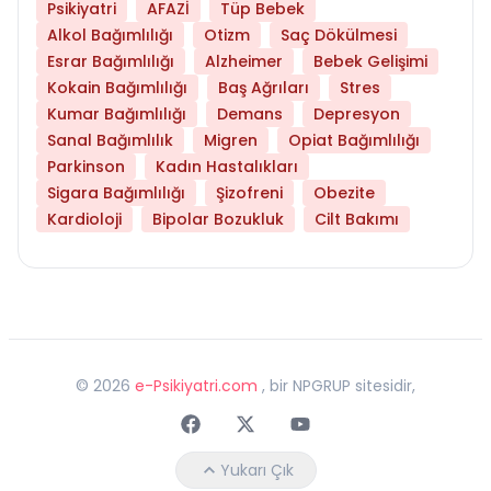
Psikiyatri
AFAZİ
Tüp Bebek
Alkol Bağımlılığı
Otizm
Saç Dökülmesi
Esrar Bağımlılığı
Alzheimer
Bebek Gelişimi
Kokain Bağımlılığı
Baş Ağrıları
Stres
Kumar Bağımlılığı
Demans
Depresyon
Sanal Bağımlılık
Migren
Opiat Bağımlılığı
Parkinson
Kadın Hastalıkları
Sigara Bağımlılığı
Şizofreni
Obezite
Kardioloji
Bipolar Bozukluk
Cilt Bakımı
©
2026
e-Psikiyatri.com
, bir NPGRUP sitesidir,
Faceebok
Twitter
Youtube
Yukarı Çık