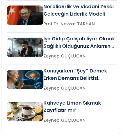
Nöroliderlik ve Vicdani Zekâ:
Geleceğin Liderlik Modeli
Prof.Dr. Nevzat TARHAN
İşe Gidip Çalışabiliyor Olmak
Sağlıklı Olduğunuz Anlamına
Gelir mi?
Zeynep GÜÇLÜCAN
Konuşurken “Şey” Demek
Erken Demans Belirtisi
Olabilir mi?
Zeynep GÜÇLÜCAN
Kahveye Limon Sıkmak
Zayıflatır mı?
Zeynep GÜÇLÜCAN