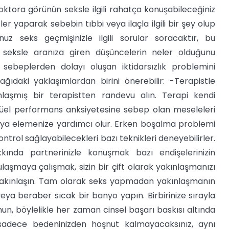
ktora görünün seksle ilgili rahatça konuşabileceğiniz
er yaparak sebebin tıbbi veya ilaçla ilgili bir şey olup
z seks geçmişinizle ilgili sorular soracaktır, bu
seksle aranıza giren düşüncelerin neler olduğunu
el sebeplerden dolayı oluşan iktidarsızlık problemini
ağıdaki yaklaşımlardan birini önerebilir: -Terapistle
laşmış bir terapistten randevu alın. Terapi kendi
ksüel performans anksiyetesine sebep olan meseleleri
ya elemenize yardımcı olur. Erken boşalma problemi
ntrol sağlayabilecekleri bazı teknikleri deneyebilirler.
kkında partnerinizle konuşmak bazı endişelerinizin
aşmaya çalışmak, sizin bir çift olarak yakınlaşmanızı
arla yakınlaşın. Tam olarak seks yapmadan yakınlaşmanın
eya beraber sıcak bir banyo yapın. Birbirinize sırayla
, böylelikle her zaman cinsel başarı baskısı altında
 sadece bedeninizden hoşnut kalmayacaksınız, aynı