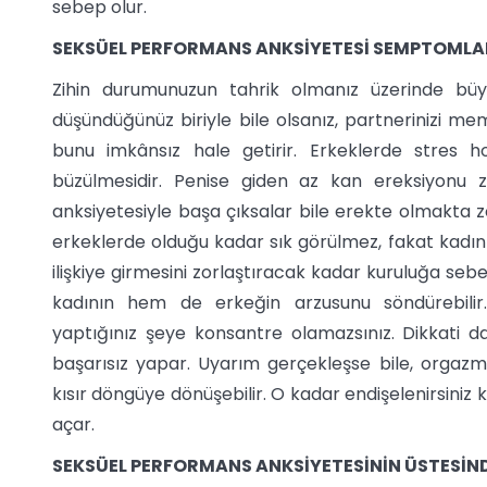
sebep olur.
SEKSÜEL PERFORMANS ANKSİYETESİ SEMPTOMLA
Zihin durumunuzun tahrik olmanız üzerinde büyü
düşündüğünüz biriyle bile olsanız, partnerinizi 
bunu imkânsız hale getirir. Erkeklerde stres h
büzülmesidir. Penise giden az kan ereksiyonu z
anksiyetesiyle başa çıksalar bile erekte olmakta z
erkeklerde olduğu kadar sık görülmez, fakat kadınla
ilişkiye girmesini zorlaştıracak kadar kuruluğa sebep
kadının hem de erkeğin arzusunu söndürebilir.
yaptığınız şeye konsantre olamazsınız. Dikkati dağ
başarısız yapar. Uyarım gerçekleşse bile, orgaz
kısır döngüye dönüşebilir. O kadar endişelenirsiniz 
açar.
SEKSÜEL PERFORMANS ANKSİYETESİNİN ÜSTESİN