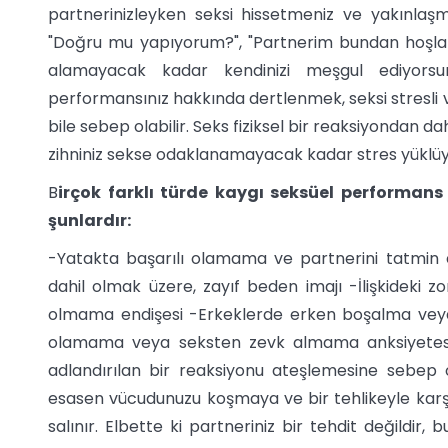
partnerinizleyken seksi hissetmeniz ve yakınlaşm
"Doğru mu yapıyorum?", "Partnerim bundan hoşla
alamayacak kadar kendinizi meşgul ediyorsu
performansınız hakkında dertlenmek, seksi stresli v
bile sebep olabilir. Seks fiziksel bir reaksiyondan d
zihniniz sekse odaklanamayacak kadar stres yüklü
B
irçok farklı türde kaygı seksüel performans 
şunlardır:
-Yatakta başarılı olamama ve partnerini tatmin
dahil olmak üzere, zayıf beden imajı -İlişkideki 
olmama endişesi -Erkeklerde erken boşalma vey
olamama veya seksten zevk almama anksiyetesi 
adlandırılan bir reaksiyonu ateşlemesine sebep o
esasen vücudunuzu koşmaya ve bir tehlikeyle karşı
salınır. Elbette ki partneriniz bir tehdit değildi