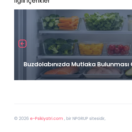
İlgili İçerikler
Buzdolabınızda Mutlaka Bulunması G
©
2026
e-Psikiyatri.com
, bir NPGRUP sitesidir,