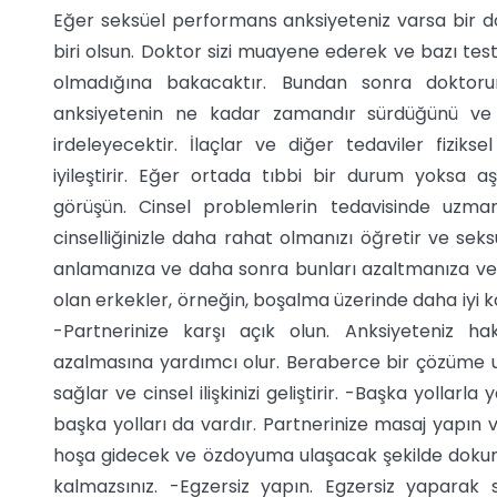
Eğer seksüel performans anksiyeteniz varsa bir do
biri olsun. Doktor sizi muayene ederek ve bazı testl
olmadığına bakacaktır. Bundan sonra doktorunu
anksiyetenin ne kadar zamandır sürdüğünü ve 
irdeleyecektir. İlaçlar ve diğer tedaviler fiziks
iyileştirir. Eğer ortada tıbbi bir durum yoksa aş
görüşün. Cinsel problemlerin tedavisinde uzman
cinselliğinizle daha rahat olmanızı öğretir ve se
anlamanıza ve daha sonra bunları azaltmanıza ve
olan erkekler, örneğin, boşalma üzerinde daha iyi ko
-Partnerinize karşı açık olun. Anksiyeteniz ha
azalmasına yardımcı olur. Beraberce bir çözüme ul
sağlar ve cinsel ilişkinizi geliştirir. -Başka yoll
başka yolları da vardır. Partnerinize masaj yapın v
hoşa gidecek ve özdoyuma ulaşacak şekilde dokunun
kalmazsınız. -Egzersiz yapın. Egzersiz yaparak