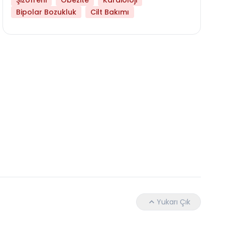
Şizofreni
Obezite
Kardioloji
Bipolar Bozukluk
Cilt Bakımı
Hangi Yaşta Hangi Testi Yaptırmanız Gerekt
Yukarı Çık