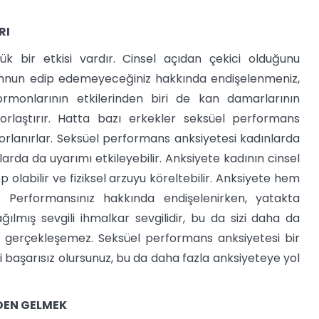
RI
k bir etkisi vardır. Cinsel açıdan çekici olduğunu
memnun edip edemeyeceğiniz hakkında endişelenmeniz,
ormonlarının etkilerinden biri de kan damarlarının
orlaştırır. Hatta bazı erkekler seksüel performans
orlanırlar. Seksüel performans anksiyetesi kadınlarda
rda da uyarımı etkileyebilir. Anksiyete kadının cinsel
 olabilir ve fiziksel arzuyu köreltebilir. Anksiyete hem
 Performansınız hakkında endişelenirken, yatakta
ılmış sevgili ihmalkar sevgilidir, bu da sizi daha da
m gerçekleşemez. Seksüel performans anksiyetesi bir
ki başarısız olursunuz, bu da daha fazla anksiyeteye yol
DEN GELMEK