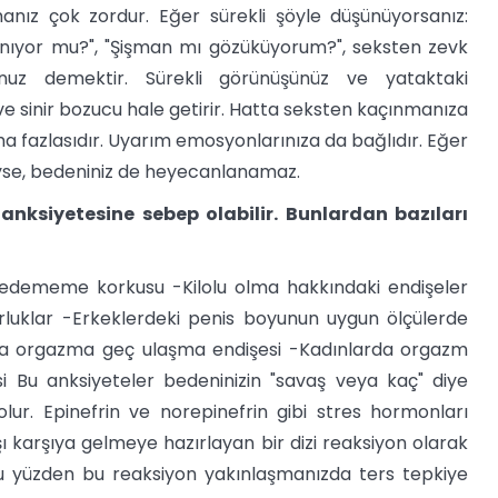
anız çok zordur. Eğer sürekli şöyle düşünüyorsanız:
nıyor mu?", "Şişman mı gözüküyorum?", seksten zevk
nuz demektir. Sürekli görünüşünüz ve yataktaki
e sinir bozucu hale getirir. Hatta seksten kaçınmanıza
aha fazlasıdır. Uyarım emosyonlarınıza da bağlıdır. Eğer
yse, bedeniniz de heyecanlanamaz.
anksiyetesine sebep olabilir. Bunlardan bazıları
 edememe korkusu -Kilolu olma hakkındaki endişeler
zorluklar -Erkeklerdeki penis boyunun uygun ölçülerde
a orgazma geç ulaşma endişesi -Kadınlarda orgazm
Bu anksiyeteler bedeninizin "savaş veya kaç" diye
lur. Epinefrin ve norepinefrin gibi stres hormonları
 karşıya gelmeye hazırlayan bir dizi reaksiyon olarak
r, bu yüzden bu reaksiyon yakınlaşmanızda ters tepkiye