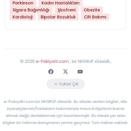
Parkinson
Kadın Hastalıkları
Sigara Bağımlılığı
Şizofreni
Obezite
Kardioloji
Bipolar Bozukluk
Cilt Bakımı
©
2026
e-Psikiyatri.com
, bir NPGRUP sitesidir,
Faceebok
Twitter
Youtube
Yukarı Çık
e-Psikiyatri.com bir NPGRUP sitesidir. Bu sitede verilen bilgiler, site
ziyaretçilerinin/hastaların hekimleriyle mevcut ilişkilerini ikame
etmek değil, desteklemek için tasarlanmıştır. Bu sitede yer alan
bilgiler bir hekime danışmanın yerine geçmez. Tüm hakları saklıdır.