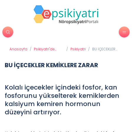
Anasayfa
/
Psikiyatri'de
/
Psikiyatri
/
BU İÇECEKLER
Tedavi
KEMİKLERE ZARAR
Yöntemleri
BU İÇECEKLER KEMİKLERE ZARAR
Kolalı içecekler içindeki fosfor, kan
fosforunu yükselterek kemiklerden
kalsiyum kemiren hormonun
düzeyini artırıyor.