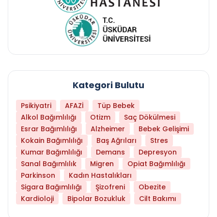
Kategori Bulutu
Psikiyatri
AFAZİ
Tüp Bebek
Alkol Bağımlılığı
Otizm
Saç Dökülmesi
Esrar Bağımlılığı
Alzheimer
Bebek Gelişimi
Kokain Bağımlılığı
Baş Ağrıları
Stres
Kumar Bağımlılığı
Demans
Depresyon
Sanal Bağımlılık
Migren
Opiat Bağımlılığı
Parkinson
Kadın Hastalıkları
Sigara Bağımlılığı
Şizofreni
Obezite
Kardioloji
Bipolar Bozukluk
Cilt Bakımı