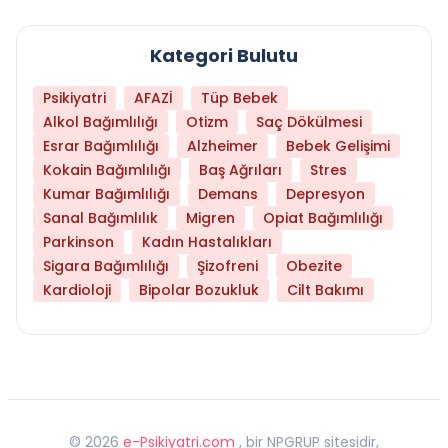
Kategori Bulutu
Psikiyatri
AFAZİ
Tüp Bebek
Alkol Bağımlılığı
Otizm
Saç Dökülmesi
Esrar Bağımlılığı
Alzheimer
Bebek Gelişimi
Kokain Bağımlılığı
Baş Ağrıları
Stres
Kumar Bağımlılığı
Demans
Depresyon
Sanal Bağımlılık
Migren
Opiat Bağımlılığı
Parkinson
Kadın Hastalıkları
Sigara Bağımlılığı
Şizofreni
Obezite
Kardioloji
Bipolar Bozukluk
Cilt Bakımı
©
2026
e-Psikiyatri.com
, bir NPGRUP sitesidir,