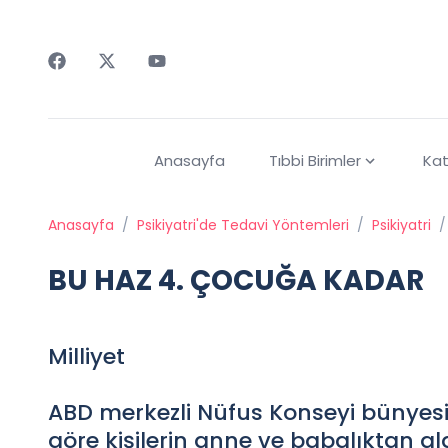
Faceebok
Twitter
Youtube
Anasayfa
Tıbbi Birimler
Kat
Anasayfa
/
Psikiyatri'de Tedavi Yöntemleri
/
Psikiyatri
/
BU HAZ 4. ÇOCUĞA KADAR
Milliyet
ABD merkezli Nüfus Konseyi bünyesi
göre kişilerin anne ve babalıktan a