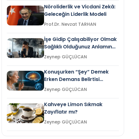
Nöroliderlik ve Vicdani Zekâ:
Geleceğin Liderlik Modeli
Prof.Dr. Nevzat TARHAN
İşe Gidip Çalışabiliyor Olmak
Sağlıklı Olduğunuz Anlamına
Gelir mi?
Zeynep GÜÇLÜCAN
Konuşurken “Şey” Demek
Erken Demans Belirtisi
Olabilir mi?
Zeynep GÜÇLÜCAN
Kahveye Limon Sıkmak
Zayıflatır mı?
Zeynep GÜÇLÜCAN