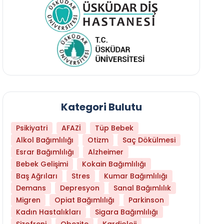
Kategori Bulutu
Psikiyatri
AFAZİ
Tüp Bebek
Alkol Bağımlılığı
Otizm
Saç Dökülmesi
Esrar Bağımlılığı
Alzheimer
Bebek Gelişimi
Kokain Bağımlılığı
Baş Ağrıları
Stres
Kumar Bağımlılığı
Hangi Yaşta Hangi Testi Yaptırmanız Gerekt
Demans
Depresyon
Sanal Bağımlılık
Migren
Opiat Bağımlılığı
Parkinson
Kadın Hastalıkları
Sigara Bağımlılığı