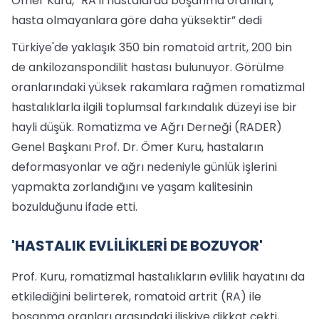
Ömer Kuru, “RA'lı hastalarda boşanma oranları,
hasta olmayanlara göre daha yüksektir” dedi
Türkiye'de yaklaşık 350 bin romatoid artrit, 200 bin
de ankilozanspondilit hastası bulunuyor. Görülme
oranlarındaki yüksek rakamlara rağmen romatizmal
hastalıklarla ilgili toplumsal farkındalık düzeyi ise bir
hayli düşük. Romatizma ve Ağrı Derneği (RADER)
Genel Başkanı Prof. Dr. Ömer Kuru, hastaların
deformasyonlar ve ağrı nedeniyle günlük işlerini
yapmakta zorlandığını ve yaşam kalitesinin
bozulduğunu ifade etti.
'HASTALIK EVLİLİKLERİ DE BOZUYOR'
Prof. Kuru, romatizmal hastalıkların evlilik hayatını da
etkilediğini belirterek, romatoid artrit (RA) ile
boşanma oranları arasındaki ilişkiye dikkat çekti,