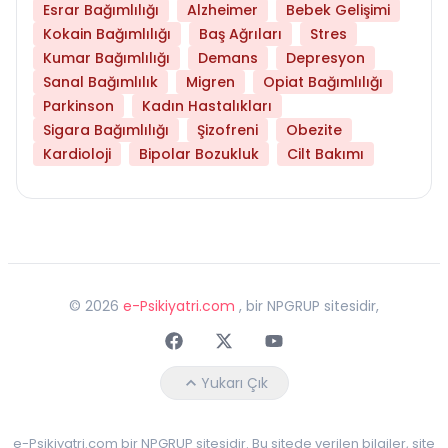
Esrar Bağımlılığı
Alzheimer
Bebek Gelişimi
Kokain Bağımlılığı
Baş Ağrıları
Stres
Kumar Bağımlılığı
Demans
Depresyon
Sanal Bağımlılık
Migren
Opiat Bağımlılığı
Parkinson
Kadın Hastalıkları
Sigara Bağımlılığı
Şizofreni
Obezite
Kardioloji
Bipolar Bozukluk
Cilt Bakımı
©
2026
e-Psikiyatri.com
, bir NPGRUP sitesidir,
Faceebok
Twitter
Youtube
Yukarı Çık
e-Psikiyatri.com bir NPGRUP sitesidir. Bu sitede verilen bilgiler, site