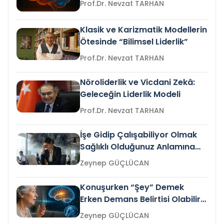
Prof.Dr. Nevzat TARHAN
Klasik ve Karizmatik Modellerin
Ötesinde “Bilimsel Liderlik”
Prof.Dr. Nevzat TARHAN
Nöroliderlik ve Vicdani Zekâ:
Geleceğin Liderlik Modeli
Prof.Dr. Nevzat TARHAN
İşe Gidip Çalışabiliyor Olmak
Sağlıklı Olduğunuz Anlamına
Gelir mi?
Zeynep GÜÇLÜCAN
Konuşurken “Şey” Demek
Erken Demans Belirtisi Olabilir
mi?
Zeynep GÜÇLÜCAN