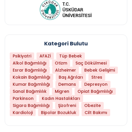
Kategori Bulutu
Psikiyatri
AFAZİ
Tüp Bebek
Alkol Bağımlılığı
Otizm
Saç Dökülmesi
Esrar Bağımlılığı
Alzheimer
Bebek Gelişimi
Kokain Bağımlılığı
Baş Ağrıları
Stres
Kumar Bağımlılığı
Demans
Depresyon
Sanal Bağımlılık
Migren
Opiat Bağımlılığı
Parkinson
Kadın Hastalıkları
Sigara Bağımlılığı
Şizofreni
Obezite
Kardioloji
Bipolar Bozukluk
Cilt Bakımı