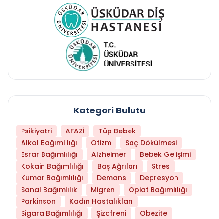
Kategori Bulutu
Psikiyatri
AFAZİ
Tüp Bebek
Alkol Bağımlılığı
Otizm
Saç Dökülmesi
Esrar Bağımlılığı
Alzheimer
Bebek Gelişimi
Kokain Bağımlılığı
Baş Ağrıları
Stres
Kumar Bağımlılığı
Demans
Depresyon
Sanal Bağımlılık
Migren
Opiat Bağımlılığı
Parkinson
Kadın Hastalıkları
Sigara Bağımlılığı
Şizofreni
Obezite