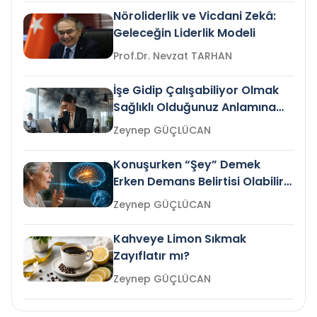
Nöroliderlik ve Vicdani Zekâ:
Geleceğin Liderlik Modeli
Prof.Dr. Nevzat TARHAN
İşe Gidip Çalışabiliyor Olmak
Sağlıklı Olduğunuz Anlamına
Gelir mi?
Zeynep GÜÇLÜCAN
Konuşurken “Şey” Demek
Erken Demans Belirtisi Olabilir
mi?
Zeynep GÜÇLÜCAN
Kahveye Limon Sıkmak
Zayıflatır mı?
Zeynep GÜÇLÜCAN