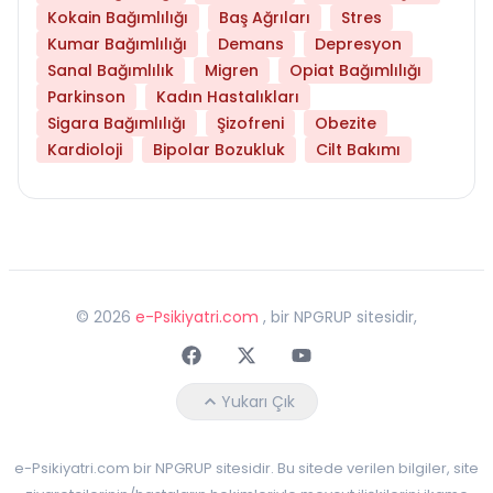
Kokain Bağımlılığı
Baş Ağrıları
Stres
Kumar Bağımlılığı
Demans
Depresyon
Sanal Bağımlılık
Migren
Opiat Bağımlılığı
Parkinson
Kadın Hastalıkları
Sigara Bağımlılığı
Şizofreni
Obezite
Kardioloji
Bipolar Bozukluk
Cilt Bakımı
©
2026
e-Psikiyatri.com
, bir NPGRUP sitesidir,
Faceebok
Twitter
Youtube
Yukarı Çık
e-Psikiyatri.com bir NPGRUP sitesidir. Bu sitede verilen bilgiler, site