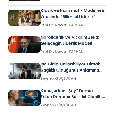
Klasik ve Karizmatik Modellerin
Ötesinde “Bilimsel Liderlik”
Prof.Dr. Nevzat TARHAN
Nöroliderlik ve Vicdani Zekâ:
Geleceğin Liderlik Modeli
Prof.Dr. Nevzat TARHAN
İşe Gidip Çalışabiliyor Olmak
Sağlıklı Olduğunuz Anlamına
Gelir mi?
Zeynep GÜÇLÜCAN
Konuşurken “Şey” Demek
Erken Demans Belirtisi Olabilir
mi?
Zeynep GÜÇLÜCAN