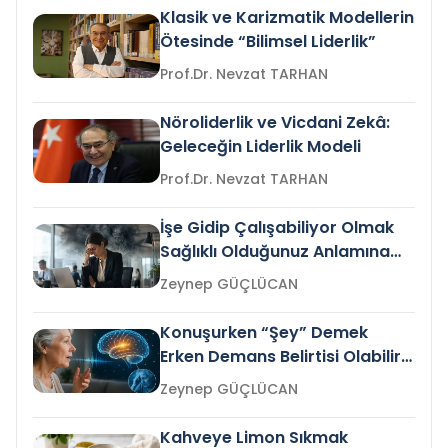
Klasik ve Karizmatik Modellerin
Ötesinde “Bilimsel Liderlik”
Prof.Dr. Nevzat TARHAN
Nöroliderlik ve Vicdani Zekâ:
Geleceğin Liderlik Modeli
Prof.Dr. Nevzat TARHAN
İşe Gidip Çalışabiliyor Olmak
Sağlıklı Olduğunuz Anlamına
Gelir mi?
Zeynep GÜÇLÜCAN
Konuşurken “Şey” Demek
Erken Demans Belirtisi Olabilir
mi?
Zeynep GÜÇLÜCAN
Kahveye Limon Sıkmak