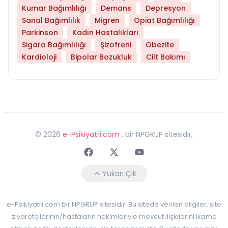
Kumar Bağımlılığı
Demans
Depresyon
Sanal Bağımlılık
Migren
Opiat Bağımlılığı
Parkinson
Kadın Hastalıkları
Sigara Bağımlılığı
Şizofreni
Obezite
Kardioloji
Bipolar Bozukluk
Cilt Bakımı
©
2026
e-Psikiyatri.com
, bir NPGRUP sitesidir,
Faceebok
Twitter
Youtube
Yukarı Çık
e-Psikiyatri.com bir NPGRUP sitesidir. Bu sitede verilen bilgiler, site
ziyaretçilerinin/hastaların hekimleriyle mevcut ilişkilerini ikame