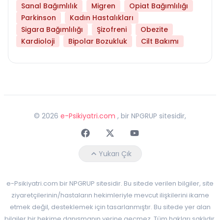
Sanal Bağımlılık
Migren
Opiat Bağımlılığı
Parkinson
Kadın Hastalıkları
Sigara Bağımlılığı
Şizofreni
Obezite
Kardioloji
Bipolar Bozukluk
Cilt Bakımı
©
2026
e-Psikiyatri.com
, bir NPGRUP sitesidir,
Faceebok
Twitter
Youtube
Yukarı Çık
e-Psikiyatri.com bir NPGRUP sitesidir. Bu sitede verilen bilgiler, site
ziyaretçilerinin/hastaların hekimleriyle mevcut ilişkilerini ikame
etmek değil, desteklemek için tasarlanmıştır. Bu sitede yer alan
bilgiler bir hekime danışmanın yerine geçmez. Tüm hakları saklıdır.