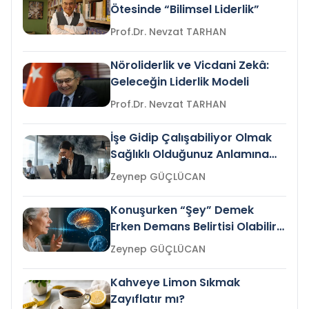
Ötesinde “Bilimsel Liderlik”
Prof.Dr. Nevzat TARHAN
Nöroliderlik ve Vicdani Zekâ:
Geleceğin Liderlik Modeli
Prof.Dr. Nevzat TARHAN
İşe Gidip Çalışabiliyor Olmak
Sağlıklı Olduğunuz Anlamına
Gelir mi?
Zeynep GÜÇLÜCAN
Konuşurken “Şey” Demek
Erken Demans Belirtisi Olabilir
mi?
Zeynep GÜÇLÜCAN
Kahveye Limon Sıkmak
Zayıflatır mı?