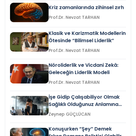
Kriz zamanlarında zihinsel zırh
Prof.Dr. Nevzat TARHAN
Klasik ve Karizmatik Modellerin
Ötesinde “Bilimsel Liderlik”
Prof.Dr. Nevzat TARHAN
Nöroliderlik ve Vicdani Zekâ:
Geleceğin Liderlik Modeli
Prof.Dr. Nevzat TARHAN
İşe Gidip Çalışabiliyor Olmak
Sağlıklı Olduğunuz Anlamına
Gelir mi?
Zeynep GÜÇLÜCAN
Konuşurken “Şey” Demek