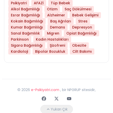
Psikiyatri
AFAZİ
Tüp Bebek
Alkol Bağımlılığı
Otizm
Saç Dökülmesi
Esrar Bağımlılığı
Alzheimer
Bebek Gelişimi
Kokain Bağımlılığı
Baş Ağrıları
Stres
Kumar Bağımlılığı
Demans
Depresyon
Sanal Bağımlılık
Migren
Opiat Bağımlılığı
Parkinson
Kadın Hastalıkları
Sigara Bağımlılığı
Şizofreni
Obezite
Kardioloji
Bipolar Bozukluk
Cilt Bakımı
©
2026
e-Psikiyatri.com
, bir NPGRUP sitesidir,
Faceebok
Twitter
Youtube
Yukarı Çık