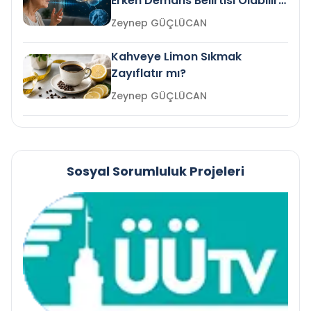
Erken Demans Belirtisi Olabilir
mi?
Zeynep GÜÇLÜCAN
Kahveye Limon Sıkmak
Zayıflatır mı?
Zeynep GÜÇLÜCAN
Sosyal Sorumluluk Projeleri