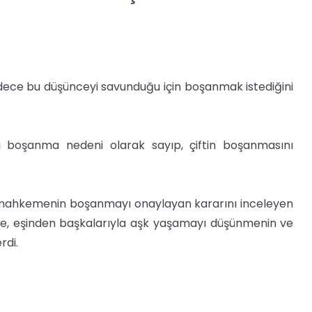
sadece bu düşünceyi savunduğu için boşanmak istediğini
rını boşanma nedeni olarak sayıp, çiftin boşanmasını
alt mahkemenin boşanmayı onaylayan kararını inceleyen
le, eşinden başkalarıyla aşk yaşamayı düşünmenin ve
rdi.