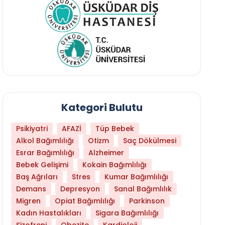
Kategori Bulutu
Psikiyatri
AFAZİ
Tüp Bebek
Alkol Bağımlılığı
Otizm
Saç Dökülmesi
Esrar Bağımlılığı
Alzheimer
Bebek Gelişimi
Kokain Bağımlılığı
Baş Ağrıları
Stres
Kumar Bağımlılığı
Hangi Yaşta Hangi Testi Yaptırmanız Gerekt
Demans
Depresyon
Sanal Bağımlılık
Migren
Opiat Bağımlılığı
Parkinson
Kadın Hastalıkları
Sigara Bağımlılığı