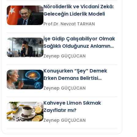
Nöroliderlik ve Vicdani Zekâ:
Geleceğin Liderlik Modeli
Prof.Dr. Nevzat TARHAN
İşe Gidip Çalışabiliyor Olmak
Sağlıklı Olduğunuz Anlamına
Gelir mi?
Zeynep GÜÇLÜCAN
Konuşurken “Şey” Demek
Erken Demans Belirtisi
Olabilir mi?
Zeynep GÜÇLÜCAN
Kahveye Limon Sıkmak
Zayıflatır mı?
Zeynep GÜÇLÜCAN