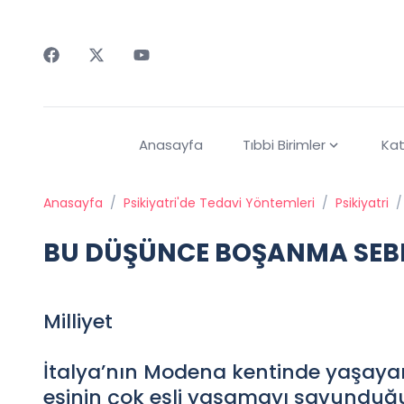
Faceebok
Twitter
Youtube
Anasayfa
Tıbbi Birimler
Kat
Anasayfa
/
Psikiyatri'de Tedavi Yöntemleri
/
Psikiyatri
/
BU DÜŞÜNCE BOŞANMA SEB
Milliyet
İtalya’nın Modena kentinde yaşayan,
eşinin çok eşli yaşamayı savunduğu