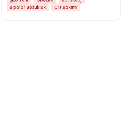
Şizofreni
Obezite
Kardioloji
Bipolar Bozukluk
Cilt Bakımı