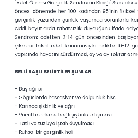
"Adet Öncesi Gerginlik Sendromu Kliniği" Sorumlusu
öncesi dönemde her 100 kadından 95'inin fiziksel v
gerginlik yüzünden günlük yaşamda sorunlarla karş
ciddi boyutlarda rahatsızlık duyduğunu ifade ediyo
Sendrom; adetten 2-14 gün öncesinden başlayan f
çıkması fakat adet kanamasıyla birlikte 10-12 gün
yapısında hayatını sürdürmesi, ay ve ay tekrar etmesi
BELLİ BAŞLI BELİRTİLER ŞUNLAR:
- Baş ağrısı
- Göğüslerde hassasiyet ve dolgunluk hissi
- Karında şişkinlik ve ağrı
- Vücutta ödeme bağlı şişkinlik oluşması
- Tatlı ve tuzluya iştah duyulması
- Ruhsal bir gerginlik hali