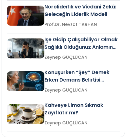
Nöroliderlik ve Vicdani Zekâ:
Geleceğin Liderlik Modeli
Prof.Dr. Nevzat TARHAN
İşe Gidip Çalışabiliyor Olmak
Sağlıklı Olduğunuz Anlamına
Gelir mi?
Zeynep GÜÇLÜCAN
Konuşurken “Şey” Demek
Erken Demans Belirtisi
Olabilir mi?
Zeynep GÜÇLÜCAN
Kahveye Limon Sıkmak
Zayıflatır mı?
Zeynep GÜÇLÜCAN