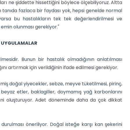
rı ne şiddette hissettiğini böylece ölçebiliyoruz. Altta
n tanıda fazlaca bir faydası yok, hepsi genelde normal
varsa bu hastalıkların tek tek değerlendirilmesi ve
emin olunması gerekiyor."
N UYGULAMALAR
lmesidir. Bunun bir hastalık olmadığının anlatılması
nı artırmak için verildiğinin ifade edilmesi gerekiyor.
iş doğal yiyecekler, sebze, meyve tüketilmesi, pirinç,
ı beyaz etler, baklagiller, doymamış yağ karbonlarını
elini oluşturuyor. Adet döneminde daha da çok dikkat
 durulması öneriliyor. Doğal isteğe karşı kan şekerini