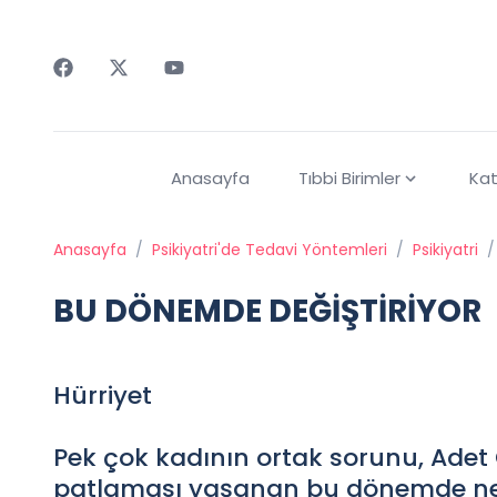
Faceebok
Twitter
Youtube
Anasayfa
Tıbbi Birimler
Kat
Anasayfa
/
Psikiyatri'de Tedavi Yöntemleri
/
Psikiyatri
/
BU DÖNEMDE DEĞİŞTİRİYOR
Hürriyet
Pek çok kadının ortak sorunu, Adet
patlaması yaşanan bu dönemde n