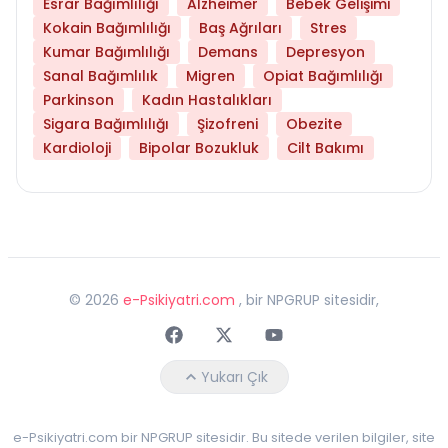
Esrar Bağımlılığı
Alzheimer
Bebek Gelişimi
Kokain Bağımlılığı
Baş Ağrıları
Stres
Kumar Bağımlılığı
Demans
Depresyon
Sanal Bağımlılık
Migren
Opiat Bağımlılığı
Parkinson
Kadın Hastalıkları
Sigara Bağımlılığı
Şizofreni
Obezite
Kardioloji
Bipolar Bozukluk
Cilt Bakımı
©
2026
e-Psikiyatri.com
, bir NPGRUP sitesidir,
Faceebok
Twitter
Youtube
Yukarı Çık
e-Psikiyatri.com bir NPGRUP sitesidir. Bu sitede verilen bilgiler, site