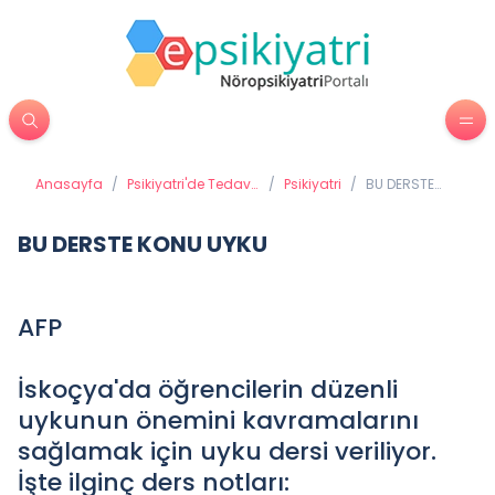
Anasayfa
/
Psikiyatri'de Tedavi
/
Psikiyatri
/
BU DERSTE
Yöntemleri
KONU UYKU
BU DERSTE KONU UYKU
AFP
İskoçya'da öğrencilerin düzenli
uykunun önemini kavramalarını
sağlamak için uyku dersi veriliyor.
İşte ilginç ders notları: