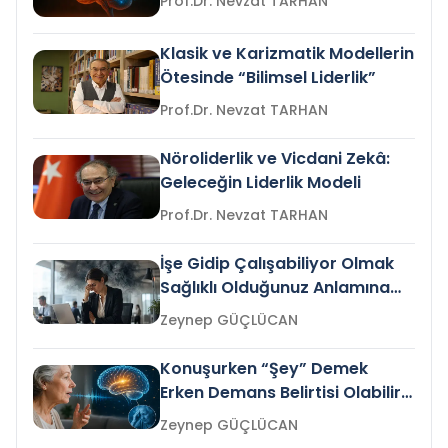
Prof.Dr. Nevzat TARHAN
Klasik ve Karizmatik Modellerin
Ötesinde “Bilimsel Liderlik”
Prof.Dr. Nevzat TARHAN
Nöroliderlik ve Vicdani Zekâ:
Geleceğin Liderlik Modeli
Prof.Dr. Nevzat TARHAN
İşe Gidip Çalışabiliyor Olmak
Sağlıklı Olduğunuz Anlamına
Gelir mi?
Zeynep GÜÇLÜCAN
Konuşurken “Şey” Demek
Erken Demans Belirtisi Olabilir
mi?
Zeynep GÜÇLÜCAN