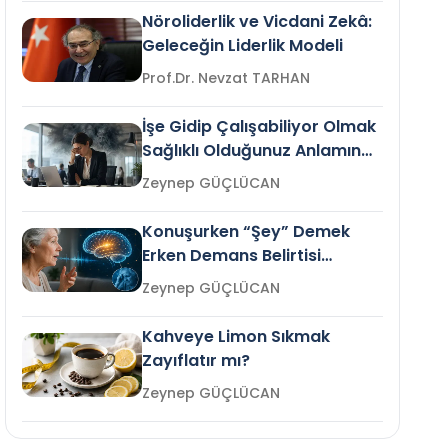
Nöroliderlik ve Vicdani Zekâ:
Geleceğin Liderlik Modeli
Prof.Dr. Nevzat TARHAN
İşe Gidip Çalışabiliyor Olmak
Sağlıklı Olduğunuz Anlamına
Gelir mi?
Zeynep GÜÇLÜCAN
Konuşurken “Şey” Demek
Erken Demans Belirtisi
Olabilir mi?
Zeynep GÜÇLÜCAN
Kahveye Limon Sıkmak
Zayıflatır mı?
Zeynep GÜÇLÜCAN