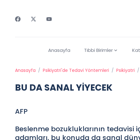
Faceebok
Twitter
Youtube
Anasayfa
Tıbbi Birimler
Kat
Anasayfa
/
Psikiyatri'de Tedavi Yöntemleri
/
Psikiyatri
/
BU DA SANAL YİYECEK
AFP
Beslenme bozukluklarının tedavisi i
adamları, bu konuda da sanal dün