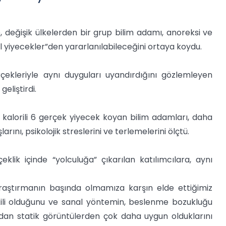
değişik ülkelerden bir grup bilim adamı, anoreksi ve
l yiyecekler”den yararlanılabileceğini ortaya koydu.
rçekleriyle aynı duyguları uyandırdığını gözlemleyen
eliştirdi.
 kalorili 6 gerçek yiyecek koyan bilim adamları, daha
arını, psikolojik streslerini ve terlemelerini ölçtü.
lik içinde “yolculuğa” çıkarılan katılımcılara, aynı
raştırmanın başında olmamıza karşın elde ettiğimiz
tkili olduğunu ve sanal yöntemin, beslenme bozukluğu
ndan statik görüntülerden çok daha uygun olduklarını