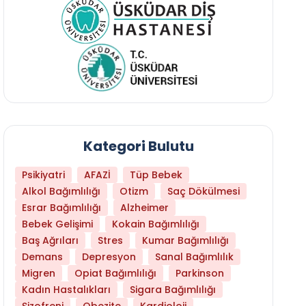
Kategori Bulutu
Psikiyatri
AFAZİ
Tüp Bebek
Alkol Bağımlılığı
Otizm
Saç Dökülmesi
Esrar Bağımlılığı
Alzheimer
Bebek Gelişimi
Kokain Bağımlılığı
Baş Ağrıları
Stres
Kumar Bağımlılığı
Daha Az Protein Tüketmek Yaşlanmayı Yava
Demans
Depresyon
Sanal Bağımlılık
Migren
Opiat Bağımlılığı
Parkinson
Kadın Hastalıkları
Sigara Bağımlılığı