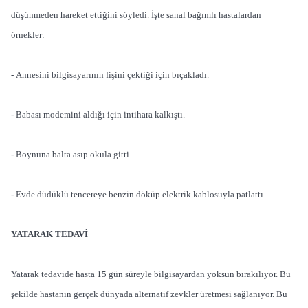
düşünmeden hareket ettiğini söyledi. İşte sanal bağımlı hastalardan
örnekler:
-
Annesini bilgisayarının fişini çektiği için bıçakladı.
-
Babası modemini aldığı için intihara kalkıştı.
-
Boynuna balta asıp okula gitti.
-
Evde düdüklü tencereye benzin döküp elektrik kablosuyla patlattı.
YATARAK TEDAVİ
Yatarak tedavide hasta 15 gün süreyle bilgisayardan yoksun bırakılıyor. Bu
şekilde hastanın gerçek dünyada alternatif zevkler üretmesi sağlanıyor. Bu