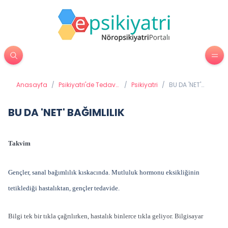
Anasayfa
/
Psikiyatri'de Tedavi
/
Psikiyatri
/
BU DA 'NET'
Yöntemleri
BAĞIMLILIK
BU DA 'NET' BAĞIMLILIK
Takvim
Gençler, sanal bağımlılık kıskacında. Mutluluk hormonu eksikliğinin
tetiklediği hastalıktan, gençler tedavide.
Bilgi tek bir tıkla çağrılırken, hastalık binlerce tıkla geliyor. Bilgisayar