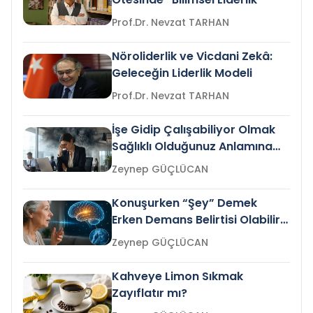
Prof.Dr. Nevzat TARHAN
Nöroliderlik ve Vicdani Zekâ:
Geleceğin Liderlik Modeli
Prof.Dr. Nevzat TARHAN
İşe Gidip Çalışabiliyor Olmak
Sağlıklı Olduğunuz Anlamına
Gelir mi?
Zeynep GÜÇLÜCAN
Konuşurken “Şey” Demek
Erken Demans Belirtisi Olabilir
mi?
Zeynep GÜÇLÜCAN
Kahveye Limon Sıkmak
Zayıflatır mı?