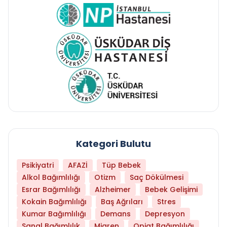
Kategori Bulutu
Psikiyatri
AFAZİ
Tüp Bebek
Alkol Bağımlılığı
Otizm
Saç Dökülmesi
Esrar Bağımlılığı
Alzheimer
Bebek Gelişimi
Kokain Bağımlılığı
Baş Ağrıları
Stres
Kumar Bağımlılığı
Demans
Depresyon
Sanal Bağımlılık
Migren
Opiat Bağımlılığı