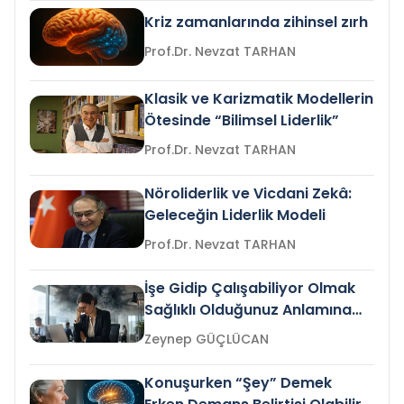
Kriz zamanlarında zihinsel zırh
Prof.Dr. Nevzat TARHAN
Klasik ve Karizmatik Modellerin
Ötesinde “Bilimsel Liderlik”
Prof.Dr. Nevzat TARHAN
Nöroliderlik ve Vicdani Zekâ:
Geleceğin Liderlik Modeli
Prof.Dr. Nevzat TARHAN
İşe Gidip Çalışabiliyor Olmak
Sağlıklı Olduğunuz Anlamına
Gelir mi?
Zeynep GÜÇLÜCAN
Konuşurken “Şey” Demek