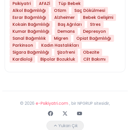
Psikiyatri
AFAZİ
Tüp Bebek
Alkol Bağımlılığı
Otizm
Saç Dökülmesi
Esrar Bağımlılığı
Alzheimer
Bebek Gelişimi
Kokain Bağımlılığı
Baş Ağrıları
Stres
Kumar Bağımlılığı
Demans
Depresyon
Sanal Bağımlılık
Migren
Opiat Bağımlılığı
Parkinson
Kadın Hastalıkları
Sigara Bağımlılığı
Şizofreni
Obezite
Kardioloji
Bipolar Bozukluk
Cilt Bakımı
©
2026
e-Psikiyatri.com
, bir NPGRUP sitesidir,
Faceebok
Twitter
Youtube
Yukarı Çık