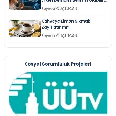
Erken Demans Belirtisi Olabilir
mi?
Zeynep GÜÇLÜCAN
Kahveye Limon Sıkmak
Zayıflatır mı?
Zeynep GÜÇLÜCAN
Sosyal Sorumluluk Projeleri