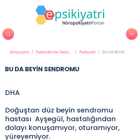
Anasayfa
/
Psikiyatri'de Tedavi
/
Psikiyatri
/
BU DA BEYİN
Yöntemleri
SENDROMU
BU DA BEYİN SENDROMU
DHA
Doğuştan düz beyin sendromu
hastası Ayşegül, hastalığından
dolayı konuşamıyor, oturamıyor,
yüreyemiyor.