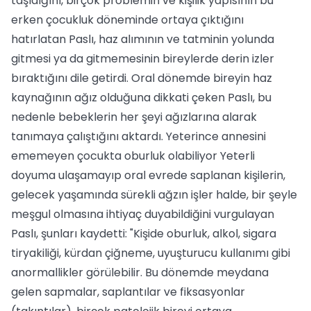
taşıdığını, birçok problemin ve kişilik yapısının bu
erken çocukluk döneminde ortaya çıktığını
hatırlatan Paslı, haz alımının ve tatminin yolunda
gitmesi ya da gitmemesinin bireylerde derin izler
bıraktığını dile getirdi. Oral dönemde bireyin haz
kaynağının ağız olduğuna dikkati çeken Paslı, bu
nedenle bebeklerin her şeyi ağızlarına alarak
tanımaya çalıştığını aktardı. Yeterince annesini
ememeyen çocukta oburluk olabiliyor Yeterli
doyuma ulaşamayıp oral evrede saplanan kişilerin,
gelecek yaşamında sürekli ağzın işler halde, bir şeyle
meşgul olmasına ihtiyaç duyabildiğini vurgulayan
Paslı, şunları kaydetti: "Kişide oburluk, alkol, sigara
tiryakiliği, kürdan çiğneme, uyuşturucu kullanımı gibi
anormallikler görülebilir. Bu dönemde meydana
gelen sapmalar, saplantılar ve fiksasyonlar