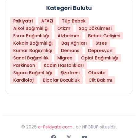
Kategori Bulutu
Psikiyatri
AFAZİ
Tüp Bebek
Alkol Bağımlılığı
Otizm
Saç Dökülmesi
Esrar Bağımlılığı
Alzheimer
Bebek Gelişimi
Kokain Bağımlılığı
Baş Ağrıları
Stres
Kumar Bağımlılığı
Demans
Depresyon
Sanal Bağımlılık
Migren
Opiat Bağımlılığı
Parkinson
Kadın Hastalıkları
Sigara Bağımlılığı
Şizofreni
Obezite
Kardioloji
Bipolar Bozukluk
Cilt Bakımı
©
2026
e-Psikiyatri.com
, bir NPGRUP sitesidir,