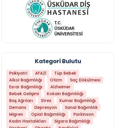
Kategori Bulutu
Psikiyatri
AFAZİ
Tüp Bebek
Alkol Bağımlılığı
Otizm
Saç Dökülmesi
Esrar Bağımlılığı
Alzheimer
Bebek Gelişimi
Kokain Bağımlılığı
Baş Ağrıları
Stres
Kumar Bağımlılığı
Daha Az Protein Tüketmek Yaşlanmayı Yava
Demans
Depresyon
Sanal Bağımlılık
Migren
Opiat Bağımlılığı
Parkinson
Kadın Hastalıkları
Sigara Bağımlılığı