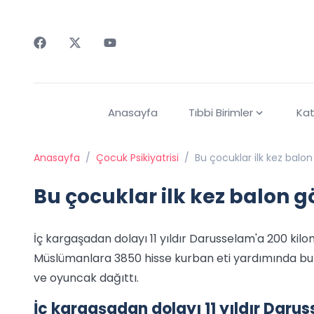
Faceebok
Twitter
Youtube
Anasayfa
Tıbbi Birimler
Kat
Anasayfa
/
Çocuk Psikiyatrisi
/
Bu çocuklar ilk kez balo
Bu çocuklar ilk kez balon 
İç kargaşadan dolayı 11 yıldır Darusselam'a 200 ki
Müslümanlara 3850 hisse kurban eti yardımında bu
ve oyuncak dağıttı.
İç kargaşadan dolayı 11 yıldır Daru