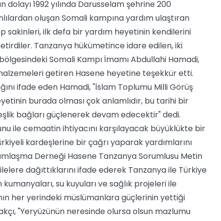
dan dolayı 1992 yılında Darusselam şehrine 200
nlılardan oluşan Somali kampına yardım ulaştıran
mp sakinleri, ilk defa bir yardım heyetinin kendilerini
getirdiler. Tanzanya hükümetince idare edilen, iki
n bölgesindeki Somali Kampı İmamı Abdullahi Hamadi,
malzemeleri getiren Hasene heyetine teşekkür etti.
ığını ifade eden Hamadi, "İslam Toplumu Milli Görüş
tinin burada olması çok anlamlıdır, bu tarihi bir
şlik bağları güçlenerek devam edecektir" dedi.
u ile cemaatin ihtiyacını karşılayacak büyüklükte bir
kiyeli kardeşlerine bir çağrı yaparak yardımlarını
rdımlaşma Derneği Hasene Tanzanya Sorumlusu Metin
elere dağıttıklarını ifade ederek Tanzanya ile Türkiye
manyaları, su kuyuları ve sağlık projeleri ile
anın her yerindeki müslümanlara güçlerinin yettiği
akçı, "Yeryüzünün neresinde olursa olsun mazlumu