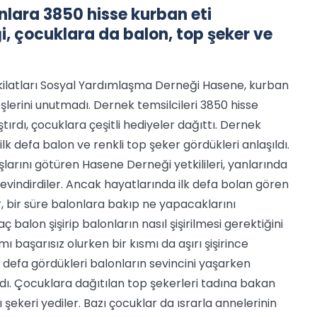
ara 3850 hisse kurban eti
 çocuklara da balon, top şeker ve
kilatları Sosyal Yardımlaşma Derneği Hasene, kurban
erini unutmadı. Dernek temsilcileri 3850 hisse
ştırdı, çocuklara çeşitli hediyeler dağıttı. Dernek
ilk defa balon ve renkli top şeker gördükleri anlaşıldı.
rını götüren Hasene Derneği yetkilileri, yanlarında
sevindirdiler. Ancak hayatlarında ilk defa bolan gören
r, bir süre balonlara bakıp ne yapacaklarını
balon şişirip balonların nasıl şişirilmesi gerektiğini
mı başarısız olurken bir kısmı da aşırı şişirince
 defa gördükleri balonların sevincini yaşarken
ardı. Çocuklara dağıtılan top şekerleri tadına bakan
 şekeri yediler. Bazı çocuklar da ısrarla annelerinin