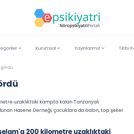
egoriler
Kurumsal
Yayınlarımız
Tıbbi 
n gördü
gördü
lometre uzaklıktaki kampta kalan Tanzanyalı
lunan Hasene Derneği, çocuklara da balon, top şeker
sselam'a 200 kilometre uzaklıktaki