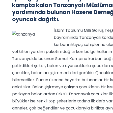
kampta kalan Tanzanyalı Müslümanl
yardımında bulunan Hasene Derneği,
oyuncak dağıttı.
İslam Toplumu Milli Görüş Teş
bayramında Tanzanyalı kardeşl
kurbanı ihtiyaç sahiplerine ula
yetkilileri yardım paketini dağıtırken bölge halkının 
Tanzanya'da bulunan Somali Kampına kurban bağışla
getirdikleri şeker, balon ve oyuncaklarla çocukları 
çocuklar, balonları şişiremedikleri görüldü. Çocukla
bilemediler. Bunun üzerine heyette bulunanlar bir kaç 
anlattılar. Balon şişirmeye çalışan çocukların bir kıs
patlayan balonlardan ürktü. Tanzanyalı çocuklar ilk
büyükler ise renkli top şekerlerin tadına ilk defa v
anneler, çok beğendiler ve çocuklarıyla birlikte aynı