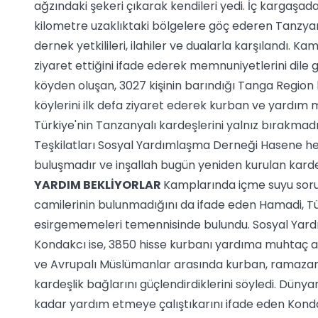
ağzındaki şekeri çıkarak kendileri yedi. İç kargaşa
kilometre uzaklıktaki bölgelere göç ederen Tanzya
dernek yetkilileri, ilahiler ve dualarla karşılandı. Ka
ziyaret ettiğini ifade ederek memnuniyetlerini dile 
köyden oluşan, 3027 kişinin barındığı Tanga Regio
köylerini ilk defa ziyaret ederek kurban ve yardım 
Türkiye'nin Tanzanyalı kardeşlerini yalnız bırakmad
Teşkilatları Sosyal Yardımlaşma Derneği Hasene heye
buluşmadır ve inşallah bugün yeniden kurulan karde
YARDIM BEKLİYORLAR
Kamplarında içme suyu sorun
camilerinin bulunmadığını da ifade eden Hamadi, Tür
esirgememeleri temennisinde bulundu. Sosyal Ya
Kondakcı ise, 3850 hisse kurbanı yardıma muhtaç ail
ve Avrupalı Müslümanlar arasında kurban, ramazan ku
kardeşlik bağlarını güçlendirdiklerini söyledi. Düny
kadar yardım etmeye çalıştıkarını ifade eden Kond