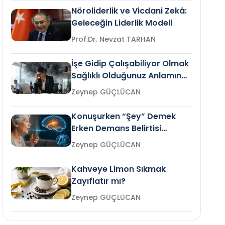
Nöroliderlik ve Vicdani Zekâ:
Geleceğin Liderlik Modeli
Prof.Dr. Nevzat TARHAN
İşe Gidip Çalışabiliyor Olmak
Sağlıklı Olduğunuz Anlamına
Gelir mi?
Zeynep GÜÇLÜCAN
Konuşurken “Şey” Demek
Erken Demans Belirtisi
Olabilir mi?
Zeynep GÜÇLÜCAN
Kahveye Limon Sıkmak
Zayıflatır mı?
Zeynep GÜÇLÜCAN