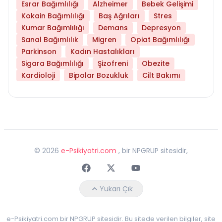
Esrar Bağımlılığı
Alzheimer
Bebek Gelişimi
Kokain Bağımlılığı
Baş Ağrıları
Stres
Kumar Bağımlılığı
Demans
Depresyon
Sanal Bağımlılık
Migren
Opiat Bağımlılığı
Parkinson
Kadın Hastalıkları
Sigara Bağımlılığı
Şizofreni
Obezite
Kardioloji
Bipolar Bozukluk
Cilt Bakımı
©
2026
e-Psikiyatri.com
, bir NPGRUP sitesidir,
Faceebok
Twitter
Youtube
Yukarı Çık
e-Psikiyatri.com bir NPGRUP sitesidir. Bu sitede verilen bilgiler, site