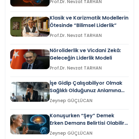
Prof.Dr. Nevzat TARHAN
Klasik ve Karizmatik Modellerin
Ötesinde “Bilimsel Liderlik”
Prof.Dr. Nevzat TARHAN
Nöroliderlik ve Vicdani Zekâ:
Geleceğin Liderlik Modeli
Prof.Dr. Nevzat TARHAN
İşe Gidip Çalışabiliyor Olmak
Sağlıklı Olduğunuz Anlamına
Gelir mi?
Zeynep GÜÇLÜCAN
Konuşurken “Şey” Demek
Erken Demans Belirtisi Olabilir
mi?
Zeynep GÜÇLÜCAN