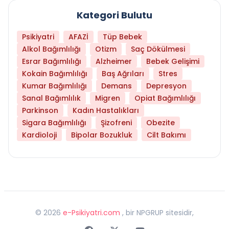
Kategori Bulutu
Psikiyatri
AFAZİ
Tüp Bebek
Alkol Bağımlılığı
Otizm
Saç Dökülmesi
Esrar Bağımlılığı
Alzheimer
Bebek Gelişimi
Kokain Bağımlılığı
Baş Ağrıları
Stres
Kumar Bağımlılığı
Demans
Depresyon
Sanal Bağımlılık
Migren
Opiat Bağımlılığı
Parkinson
Kadın Hastalıkları
Sigara Bağımlılığı
Şizofreni
Obezite
Kardioloji
Bipolar Bozukluk
Cilt Bakımı
©
2026
e-Psikiyatri.com
, bir NPGRUP sitesidir,