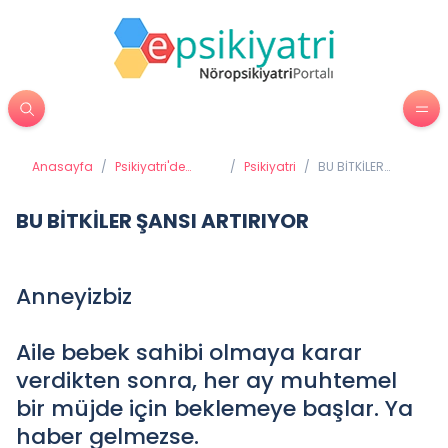
Anasayfa
/
Psikiyatri'de
/
Psikiyatri
/
BU BİTKİLER
Tedavi
ŞANSI ARTIRIYOR
Yöntemleri
BU BİTKİLER ŞANSI ARTIRIYOR
Anneyizbiz
Aile bebek sahibi olmaya karar
verdikten sonra, her ay muhtemel
bir müjde için beklemeye başlar. Ya
haber gelmezse.