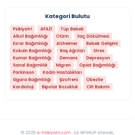
Kategori Bulutu
Psikiyatri
AFAZİ
Tüp Bebek
Alkol Bağımlılığı
Otizm
Saç Dökülmesi
Esrar Bağımlılığı
Alzheimer
Bebek Gelişimi
Kokain Bağımlılığı
Baş Ağrıları
Stres
Kumar Bağımlılığı
Demans
Depresyon
Sanal Bağımlılık
Migren
Opiat Bağımlılığı
Parkinson
Kadın Hastalıkları
Sigara Bağımlılığı
Şizofreni
Obezite
Kardioloji
Bipolar Bozukluk
Cilt Bakımı
©
2026
e-Psikiyatri.com
, bir NPGRUP sitesidir,