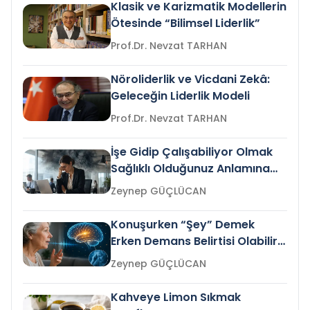
Klasik ve Karizmatik Modellerin
Ötesinde “Bilimsel Liderlik”
Prof.Dr. Nevzat TARHAN
Nöroliderlik ve Vicdani Zekâ:
Geleceğin Liderlik Modeli
Prof.Dr. Nevzat TARHAN
İşe Gidip Çalışabiliyor Olmak
Sağlıklı Olduğunuz Anlamına
Gelir mi?
Zeynep GÜÇLÜCAN
Konuşurken “Şey” Demek
Erken Demans Belirtisi Olabilir
mi?
Zeynep GÜÇLÜCAN
Kahveye Limon Sıkmak