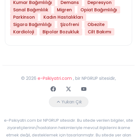
Kumar Bağımlılığı
Demans
Depresyon
Sanal Bağımlılık
Migren
Opiat Bağımlılığı
Parkinson
Kadın Hastalıkları
Sigara Bağımlılığı
Şizofreni
Obezite
Kardioloji
Bipolar Bozukluk
Cilt Bakımı
©
2026
e-Psikiyatri.com
, bir NPGRUP sitesidir,
Faceebok
Twitter
Youtube
Yukarı Çık
e-Psikiyatri.com bir NPGRUP sitesidir. Bu sitede verilen bilgiler, site
ziyaretçilerinin/hastaların hekimleriyle mevcut ilişkilerini ikame
etmek değil, desteklemek için tasarlanmıştır. Bu sitede yer alan