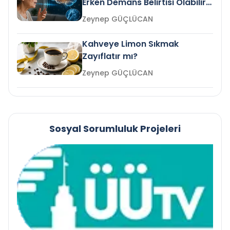
Erken Demans Belirtisi Olabilir
mi?
Zeynep GÜÇLÜCAN
Kahveye Limon Sıkmak
Zayıflatır mı?
Zeynep GÜÇLÜCAN
Sosyal Sorumluluk Projeleri