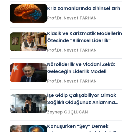
Kriz zamanlarında zihinsel zırh
Prof.Dr. Nevzat TARHAN
Klasik ve Karizmatik Modellerin
Ötesinde “Bilimsel Liderlik”
Prof.Dr. Nevzat TARHAN
Nöroliderlik ve Vicdani Zekâ:
Geleceğin Liderlik Modeli
Prof.Dr. Nevzat TARHAN
İşe Gidip Çalışabiliyor Olmak
Sağlıklı Olduğunuz Anlamına
Gelir mi?
Zeynep GÜÇLÜCAN
Konuşurken “Şey” Demek