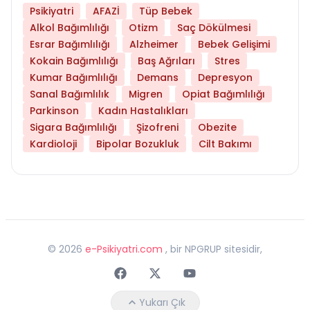
Psikiyatri
AFAZİ
Tüp Bebek
Alkol Bağımlılığı
Otizm
Saç Dökülmesi
Esrar Bağımlılığı
Alzheimer
Bebek Gelişimi
Kokain Bağımlılığı
Baş Ağrıları
Stres
Kumar Bağımlılığı
Demans
Depresyon
Sanal Bağımlılık
Migren
Opiat Bağımlılığı
Parkinson
Kadın Hastalıkları
Sigara Bağımlılığı
Şizofreni
Obezite
Kardioloji
Bipolar Bozukluk
Cilt Bakımı
©
2026
e-Psikiyatri.com
, bir NPGRUP sitesidir,
Faceebok
Twitter
Youtube
Yukarı Çık