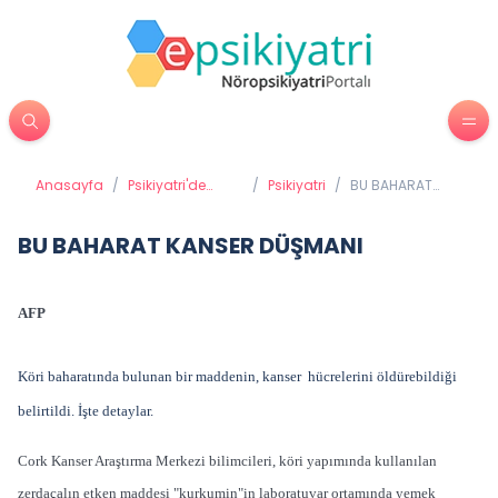
Anasayfa
/
Psikiyatri'de
/
Psikiyatri
/
BU BAHARAT
Tedavi
KANSER DÜŞMANI
Yöntemleri
BU BAHARAT KANSER DÜŞMANI
AFP
Köri baharatında bulunan bir maddenin, kanser hücrelerini öldürebildiği
belirtildi. İşte detaylar.
Cork Kanser Araştırma Merkezi bilimcileri, köri yapımında kullanılan
zerdaçalın etken maddesi "kurkumin"in laboratuvar ortamında yemek