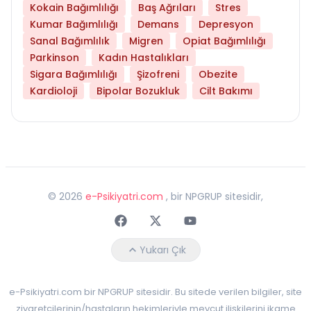
Kokain Bağımlılığı
Baş Ağrıları
Stres
Kumar Bağımlılığı
Demans
Depresyon
Sanal Bağımlılık
Migren
Opiat Bağımlılığı
Parkinson
Kadın Hastalıkları
Sigara Bağımlılığı
Şizofreni
Obezite
Kardioloji
Bipolar Bozukluk
Cilt Bakımı
©
2026
e-Psikiyatri.com
, bir NPGRUP sitesidir,
Faceebok
Twitter
Youtube
Yukarı Çık
e-Psikiyatri.com bir NPGRUP sitesidir. Bu sitede verilen bilgiler, site
ziyaretçilerinin/hastaların hekimleriyle mevcut ilişkilerini ikame