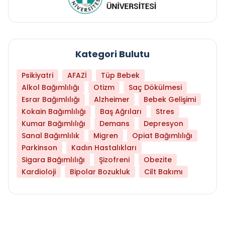
Kategori Bulutu
Psikiyatri
AFAZİ
Tüp Bebek
Alkol Bağımlılığı
Otizm
Saç Dökülmesi
Esrar Bağımlılığı
Alzheimer
Bebek Gelişimi
Kokain Bağımlılığı
Baş Ağrıları
Stres
Kumar Bağımlılığı
Demans
Depresyon
Sanal Bağımlılık
Migren
Opiat Bağımlılığı
Parkinson
Kadın Hastalıkları
Sigara Bağımlılığı
Şizofreni
Obezite
Kardioloji
Bipolar Bozukluk
Cilt Bakımı