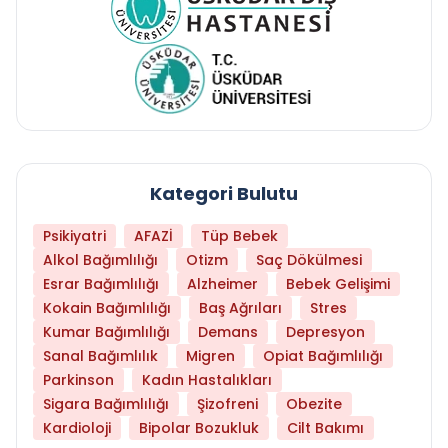
Kategori Bulutu
Psikiyatri
AFAZİ
Tüp Bebek
Alkol Bağımlılığı
Otizm
Saç Dökülmesi
Esrar Bağımlılığı
Alzheimer
Bebek Gelişimi
Kokain Bağımlılığı
Baş Ağrıları
Stres
Kumar Bağımlılığı
Demans
Depresyon
Sanal Bağımlılık
Migren
Opiat Bağımlılığı
Parkinson
Kadın Hastalıkları
Sigara Bağımlılığı
Şizofreni
Obezite
Kardioloji
Bipolar Bozukluk
Cilt Bakımı