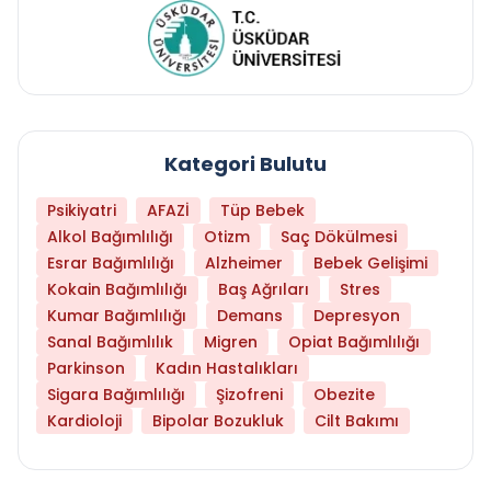
Kategori Bulutu
Psikiyatri
AFAZİ
Tüp Bebek
Alkol Bağımlılığı
Otizm
Saç Dökülmesi
Esrar Bağımlılığı
Alzheimer
Bebek Gelişimi
Kokain Bağımlılığı
Baş Ağrıları
Stres
Kumar Bağımlılığı
Demans
Depresyon
Sanal Bağımlılık
Migren
Opiat Bağımlılığı
Parkinson
Kadın Hastalıkları
Sigara Bağımlılığı
Şizofreni
Obezite
Kardioloji
Bipolar Bozukluk
Cilt Bakımı