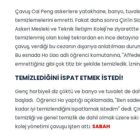
Çavuş Cai Peng askerlere yatakhane, banyo, tuvalet 
temizlemelerini emretti. Fakat daha sonra Çin'in 
Askeri Mesleki ve Teknik İletişim Koleji'ne ziyare
temizlenmiş olan koleji tekrardan en ince detayına
çavuş, verdiği bu cezanın dışarıya anlatılması duru
Bu esnada Ho Liao adlı öğrenci komutanına, "Affedersi
emrettiğiniz gibi çok titiz bir şekilde temizledik. İzn
TEMİZLEDİĞİNİ İSPAT ETMEK İSTEDİ!
Genç harbiyeli diz çöktü ve banyo ve tuvalet de da
başladı. Öğrenci Ho yaptığı açıklamada, "Ben sade
kadar iyi temizlendiğini ispatlamak istedim" dedi. Çi
temizliği ve genel temizlik de dahil olmak üzere sıkı 
kolej yönetimi çavuşu işten attı.
SABAH