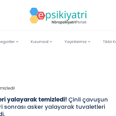
egoriler
Kurumsal
Yayınlarımız
Tıbbi 
mizledi!
eri yalayarak temizledi!
Çinli çavuşun
i sonrası asker yalayarak tuvaletleri
i.