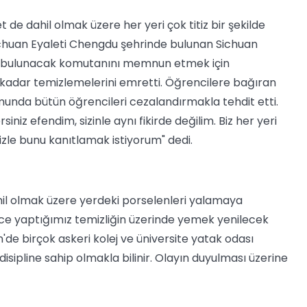
de dahil olmak üzere her yeri çok titiz bir şekilde
Sichuan Eyaleti Chengdu şehrinde bulunan Sichuan
ttte bulunacak komutanını memnun etmek için
 kadar temizlemelerini emretti. Öğrencilere bağıran
munda bütün öğrencileri cezalandırmakla tehdit etti.
niz efendim, sizinle aynı fikirde değilim. Biz her yeri
inizle bunu kanıtlamak istiyorum" dedi.
hil olmak üzere yerdeki porselenleri yalamaya
ce yaptığımız temizliğin üzerinde yemek yenilecek
n'de birçok askeri kolej ve üniversite yatak odası
disipline sahip olmakla bilinir. Olayın duyulması üzerine