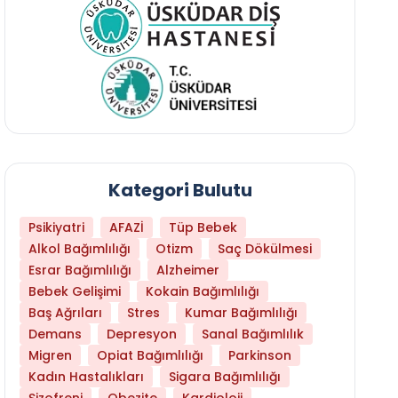
Kategori Bulutu
Psikiyatri
AFAZİ
Tüp Bebek
Alkol Bağımlılığı
Otizm
Saç Dökülmesi
Esrar Bağımlılığı
Alzheimer
Bebek Gelişimi
Kokain Bağımlılığı
Baş Ağrıları
Stres
Kumar Bağımlılığı
Libido Yüksekliği
Demans
Depresyon
Sanal Bağımlılık
Migren
Opiat Bağımlılığı
Parkinson
Kadın Hastalıkları
Sigara Bağımlılığı