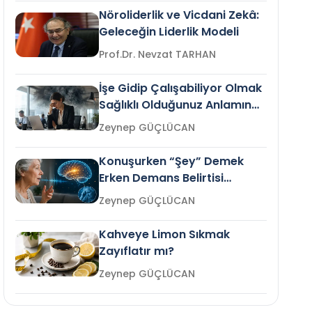
Nöroliderlik ve Vicdani Zekâ:
Geleceğin Liderlik Modeli
Prof.Dr. Nevzat TARHAN
İşe Gidip Çalışabiliyor Olmak
Sağlıklı Olduğunuz Anlamına
Gelir mi?
Zeynep GÜÇLÜCAN
Konuşurken “Şey” Demek
Erken Demans Belirtisi
Olabilir mi?
Zeynep GÜÇLÜCAN
Kahveye Limon Sıkmak
Zayıflatır mı?
Zeynep GÜÇLÜCAN