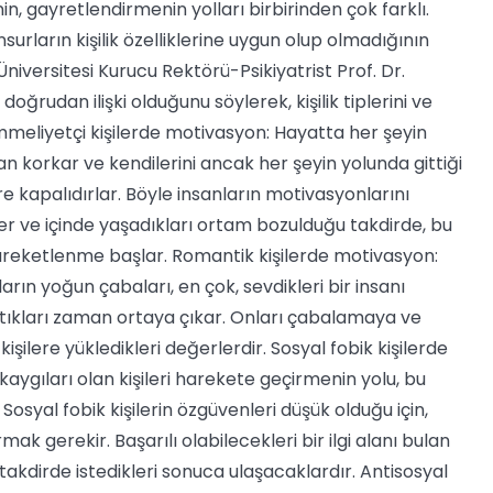
n, gayretlendirmenin yolları birbirinden çok farklı.
urların kişilik özelliklerine uygun olup olmadığının
Üniversitesi Kurucu Rektörü-Psikiyatrist Prof. Dr.
oğrudan ilişki olduğunu söylerek, kişilik tiplerini ve
emmeliyetçi kişilerde motivasyon: Hayatta her şeyin
 korkar ve kendilerini ancak her şeyin yolunda gittiği
e kapalıdırlar. Böyle insanların motivasyonlarını
ler ve içinde yaşadıkları ortam bozulduğu takdirde, bu
hareketlenme başlar.
Romantik kişilerde motivasyon:
arın yoğun çabaları, en çok, sevdikleri bir insanı
tıkları zaman ortaya çıkar. Onları çabalamaya ve
ilere yükledikleri değerlerdir. Sosyal fobik kişilerde
kaygıları olan kişileri harekete geçirmenin yolu, bu
 Sosyal fobik kişilerin özgüvenleri düşük olduğu için,
ak gerekir. Başarılı olabilecekleri bir ilgi alanı bulan
 takdirde istedikleri sonuca ulaşacaklardır. Antisosyal