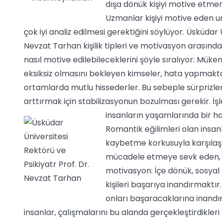
dışa dönük kişiyi motive etmeni
Uzmanlar kişiyi motive eden uns
çok iyi analiz edilmesi gerektiğini söylüyor. Üsküdar 
Nevzat Tarhan kişilik tipleri ve motivasyon arasında d
nasıl motive edilebileceklerini şöyle sıralıyor: Mük
eksiksiz olmasını bekleyen kimseler, hata yapmaktan
ortamlarda mutlu hissederler. Bu sebeple sürprizler
arttırmak için stabilizasyonun bozulması gerekir. İş
insanların yaşamlarında bir 
Romantik eğilimleri olan insanl
kaybetme korkusuyla karşılaş
mücadele etmeye sevk eden, kiş
motivasyon: İçe dönük, sosyal 
kişileri başarıya inandırmaktır.
onları başaracaklarına inandırm
insanlar, çalışmalarını bu alanda gerçekleştirdikleri