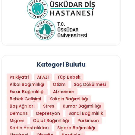
Kategori Bulutu
Psikiyatri
AFAZİ
Tüp Bebek
Alkol Bağımlılığı
Otizm
Saç Dökülmesi
Esrar Bağımlılığı
Alzheimer
Bebek Gelişimi
Kokain Bağımlılığı
Baş Ağrıları
Stres
Kumar Bağımlılığı
Daha Az Protein Tüketmek Yaşlanmayı Yava
Demans
Depresyon
Sanal Bağımlılık
Migren
Opiat Bağımlılığı
Parkinson
Kadın Hastalıkları
Sigara Bağımlılığı