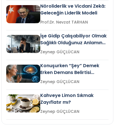
Nöroliderlik ve Vicdani Zekâ:
Geleceğin Liderlik Modeli
Prof.Dr. Nevzat TARHAN
İşe Gidip Çalışabiliyor Olmak
Sağlıklı Olduğunuz Anlamına
Gelir mi?
Zeynep GÜÇLÜCAN
Konuşurken “Şey” Demek
Erken Demans Belirtisi
Olabilir mi?
Zeynep GÜÇLÜCAN
Kahveye Limon Sıkmak
Zayıflatır mı?
Zeynep GÜÇLÜCAN