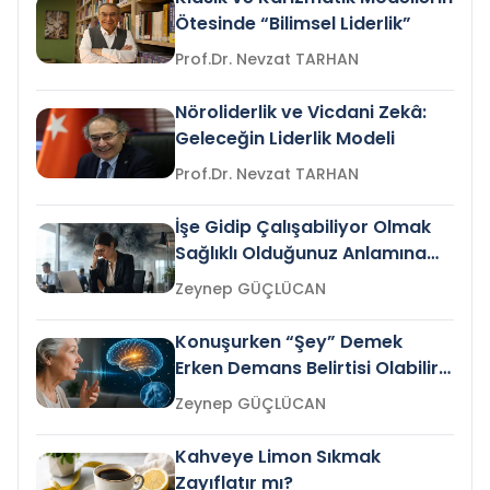
Ötesinde “Bilimsel Liderlik”
Prof.Dr. Nevzat TARHAN
Nöroliderlik ve Vicdani Zekâ:
Geleceğin Liderlik Modeli
Prof.Dr. Nevzat TARHAN
İşe Gidip Çalışabiliyor Olmak
Sağlıklı Olduğunuz Anlamına
Gelir mi?
Zeynep GÜÇLÜCAN
Konuşurken “Şey” Demek
Erken Demans Belirtisi Olabilir
mi?
Zeynep GÜÇLÜCAN
Kahveye Limon Sıkmak
Zayıflatır mı?