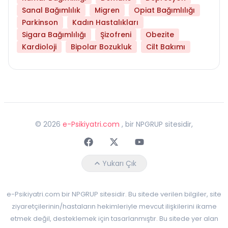
Sanal Bağımlılık
Migren
Opiat Bağımlılığı
Parkinson
Kadın Hastalıkları
Sigara Bağımlılığı
Şizofreni
Obezite
Kardioloji
Bipolar Bozukluk
Cilt Bakımı
©
2026
e-Psikiyatri.com
, bir NPGRUP sitesidir,
Faceebok
Twitter
Youtube
Yukarı Çık
e-Psikiyatri.com bir NPGRUP sitesidir. Bu sitede verilen bilgiler, site
ziyaretçilerinin/hastaların hekimleriyle mevcut ilişkilerini ikame
etmek değil, desteklemek için tasarlanmıştır. Bu sitede yer alan