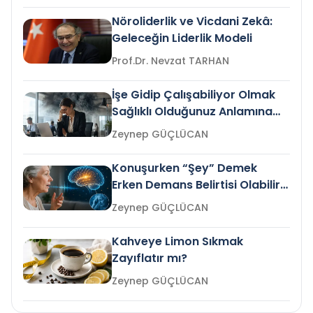
Nöroliderlik ve Vicdani Zekâ:
Geleceğin Liderlik Modeli
Prof.Dr. Nevzat TARHAN
İşe Gidip Çalışabiliyor Olmak
Sağlıklı Olduğunuz Anlamına
Gelir mi?
Zeynep GÜÇLÜCAN
Konuşurken “Şey” Demek
Erken Demans Belirtisi Olabilir
mi?
Zeynep GÜÇLÜCAN
Kahveye Limon Sıkmak
Zayıflatır mı?
Zeynep GÜÇLÜCAN