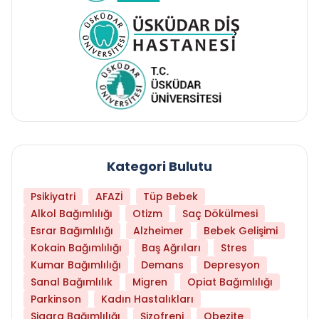
Kategori Bulutu
Psikiyatri
AFAZİ
Tüp Bebek
Alkol Bağımlılığı
Otizm
Saç Dökülmesi
Esrar Bağımlılığı
Alzheimer
Bebek Gelişimi
Kokain Bağımlılığı
Baş Ağrıları
Stres
Kumar Bağımlılığı
Demans
Depresyon
Sanal Bağımlılık
Migren
Opiat Bağımlılığı
Parkinson
Kadın Hastalıkları
Sigara Bağımlılığı
Şizofreni
Obezite