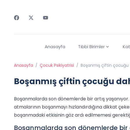
Faceebok
Twitter
Youtube
Anasayfa
Tıbbi Birimler
Kat
Anasayfa
/
Çocuk Psikiyatrisi
/
Boşanmış çiftin çocuğu 
Boşanmış çiftin çocuğu da
Boşanmalarda son dönemlerde bir artış yaşanıyor. Ki
atmalarının boşanmayı hızlandırdığına dikkat çeken
boşanmadaki etkisinin göz ardı edilmemesi gerektiğin
Boşanmalarda son dönemlerde bir ar