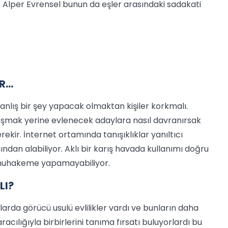
 Dr. Alper Evrensel bunun da eşler arasındaki sadakati
OR…
 Yanlış bir şey yapacak olmaktan kişiler korkmalı.
ışmak yerine evlenecek adaylara nasıl davranırsak
ekir. İnternet ortamında tanışıklıklar yanıltıcı
ından alabiliyor. Aklı bir karış havada kullanımı doğru
 ve muhakeme yapamayabiliyor.
LI?
rda görücü usulü evlilikler vardı ve bunların daha
aracılığıyla birbirlerini tanıma fırsatı buluyorlardı bu