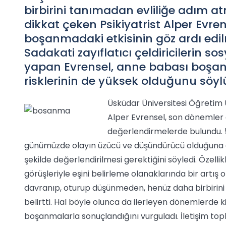
birbirini tanımadan evliliğe adım 
dikkat çeken Psikiyatrist Alper Evr
boşanmadaki etkisinin göz ardı edilm
Sadakati zayıflatıcı çeldiricilerin
yapan Evrensel, anne babası boşan
risklerinin de yüksek olduğunu söyl
Üsküdar Üniversitesi Öğretim Üye
Alper Evrensel, son dönemler 
değerlendirmelerde bulundu. 5
günümüzde olayın üzücü ve düşündürücü olduğuna d
şekilde değerlendirilmesi gerektiğini söyledi. Özellik
görüşleriyle eşini belirleme olanaklarında bir artış
davranıp, oturup düşünmeden, henüz daha birbirini ta
belirtti. Hal böyle olunca da ilerleyen dönemlerde kiş
boşanmalarla sonuçlandığını vurguladı. İletişim t