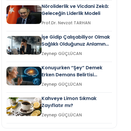
Nöroliderlik ve Vicdani Zekâ:
Geleceğin Liderlik Modeli
Prof.Dr. Nevzat TARHAN
İşe Gidip Çalışabiliyor Olmak
Sağlıklı Olduğunuz Anlamına
Gelir mi?
Zeynep GÜÇLÜCAN
Konuşurken “Şey” Demek
Erken Demans Belirtisi
Olabilir mi?
Zeynep GÜÇLÜCAN
Kahveye Limon Sıkmak
Zayıflatır mı?
Zeynep GÜÇLÜCAN