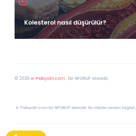
Kolesterol nasıl düşürülür?
©
2026
e-Psikiyatri.com
, bir NPGRUP sitesidir,
e-Psikiyatri.com bir NPGRUP sitesidir. Bu sitede verilen bilgile