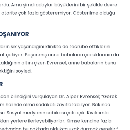
yordu. Ama şimdi adaylar büyüklerini bir şekilde devre
 otorite çok fazla gösteremiyor. Gösterilme olduğu
OŞANIYOR
rın sık yaşandığını klinikte de tecrübe ettiklerini
kkat çekiyor. Boşanmış anne babaların çocuklarının da
kaldığının altını çizen Evrensel, anne babaların bunu
tiğini söyledi.
R
dan bilindiğini vurgulayan Dr. Alper Evrensel; “Gerek
im halinde olma sadakati zayıflatabiliyor. Bakınca
usu. Sosyal medyanın sabıkası çok açık. Kıvılcımla
ları yerlere ilerleyebiliyorlar. Kimse kendine fazla
medyadan bu noktada oldukça uzak durmak gerekir.”