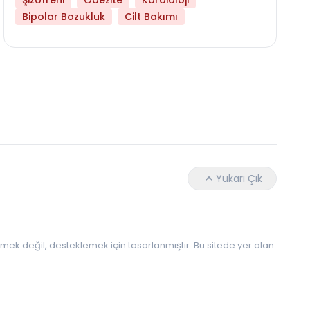
Şizofreni
Obezite
Kardioloji
Bipolar Bozukluk
Cilt Bakımı
Daha Az Protein Tüketmek Yaşlanmayı Yava
Yukarı Çık
 etmek değil, desteklemek için tasarlanmıştır. Bu sitede yer alan