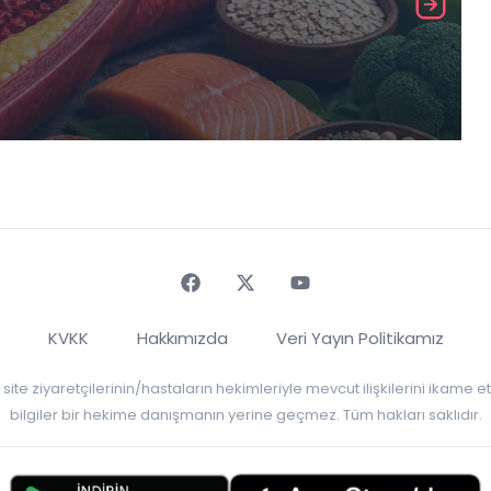
Faceebok
Twitter
Youtube
KVKK
Hakkımızda
Veri Yayın Politikamız
r, site ziyaretçilerinin/hastaların hekimleriyle mevcut ilişkilerini ikame
bilgiler bir hekime danışmanın yerine geçmez. Tüm hakları saklıdır.