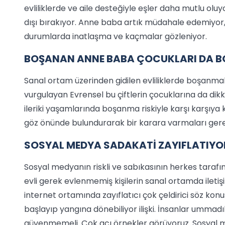
evliliklerde ve aile desteğiyle eşler daha mutlu olu
dışı bırakıyor. Anne baba artık müdahale edemiyor,
durumlarda inatlaşma ve kaçmalar gözleniyor.
BOŞANAN ANNE BABA ÇOCUKLARI DA B
Sanal ortam üzerinden gidilen evliliklerde boşanmala
vurgulayan Evrensel bu çiftlerin çocuklarına da di
ileriki yaşamlarında boşanma riskiyle karşı karşıya 
göz önünde bulundurarak bir karara varmaları gerek
SOSYAL MEDYA SADAKATİ ZAYIFLATIYO
Sosyal medyanın riskli ve sabıkasının herkes tarafın
evli gerek evlenmemiş kişilerin sanal ortamda iletiş
internet ortamında zayıflatıcı çok çeldirici söz kon
başlayıp yangına dönebiliyor ilişki. İnsanlar ummadık
güvenmemeli. Çok acı örnekler görüyoruz. Sosyal 