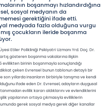
atmalarının boşanmayı hızlandırdığına
ensel, sosyal medyanın da
emesi gerektiğini ifade etti.
 sosyal medyada fazla olduğuna vurgu
mış çocukların ileride boşanma
üyor.
si Etiler Polikliniği Psikiyatri Uzmanı Yrd. Doç. Dr.
artış gösteren boşanma vakalarına ilişkin
 evlilikten birinin boşanmayla sonuçlandığı
ikkat çeken Evrensel bunun tablonun detaylı bir
le son yıllarda insanların birbiriyle tanışma ve kendi
 olduğunu ifade eden Dr. Evrensel, adayların duygusal
nımadan evlilik kararı aldıklarını ve evlendiklerini
ilik yapılarının ortaya çıkmasıyla evliliklerin
oplumunda gerek sosyal medya gerek diğer kanallar