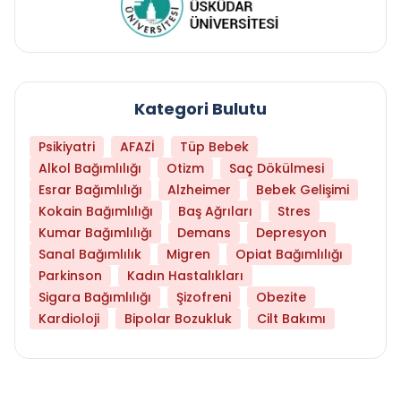
Kategori Bulutu
Psikiyatri
AFAZİ
Tüp Bebek
Alkol Bağımlılığı
Otizm
Saç Dökülmesi
Esrar Bağımlılığı
Alzheimer
Bebek Gelişimi
Kokain Bağımlılığı
Baş Ağrıları
Stres
Kumar Bağımlılığı
Demans
Depresyon
Sanal Bağımlılık
Migren
Opiat Bağımlılığı
Parkinson
Kadın Hastalıkları
Sigara Bağımlılığı
Şizofreni
Obezite
Kardioloji
Bipolar Bozukluk
Cilt Bakımı