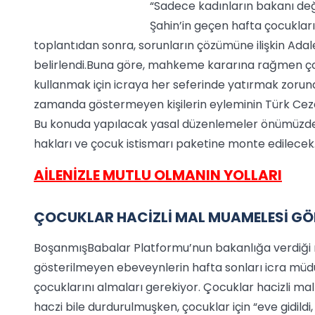
“Sadece kadınların bakanı deği
Şahin’in geçen hafta çocukla
toplantıdan sonra, sorunların çözümüne ilişkin Adal
belirlendi.Buna göre, mahkeme kararına rağmen ç
kullanmak için icraya her seferinde yatırmak zorund
zamanda göstermeyen kişilerin eyleminin Türk Cez
Bu konuda yapılacak yasal düzenlemeler önümüzd
hakları ve çocuk istismarı paketine monte edilecek
AİLENİZLE MUTLU OLMANIN YOLLARI
ÇOCUKLAR HACİZLİ MAL MUAMELESİ G
BoşanmışBabalar Platformu’nun bakanlığa verdiği
gösterilmeyen ebeveynlerin hafta sonları icra müdü
çocuklarını almaları gerekiyor. Çocuklar hacizli m
haczi bile durdurulmuşken, çocuklar için “eve gidildi