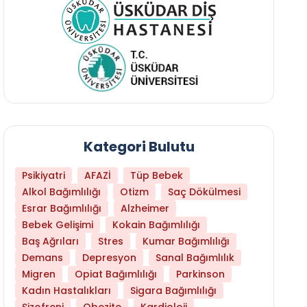
Kategori Bulutu
Psikiyatri
AFAZİ
Tüp Bebek
Alkol Bağımlılığı
Otizm
Saç Dökülmesi
Esrar Bağımlılığı
Alzheimer
Bebek Gelişimi
Kokain Bağımlılığı
Baş Ağrıları
Stres
Kumar Bağımlılığı
Daha Az Protein Tüketmek Yaşlanmayı Yava
Demans
Depresyon
Sanal Bağımlılık
Migren
Opiat Bağımlılığı
Parkinson
Kadın Hastalıkları
Sigara Bağımlılığı