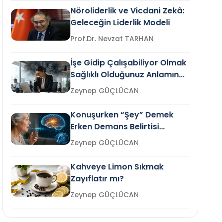
Nöroliderlik ve Vicdani Zekâ:
Geleceğin Liderlik Modeli
Prof.Dr. Nevzat TARHAN
İşe Gidip Çalışabiliyor Olmak
Sağlıklı Olduğunuz Anlamına
Gelir mi?
Zeynep GÜÇLÜCAN
Konuşurken “Şey” Demek
Erken Demans Belirtisi
Olabilir mi?
Zeynep GÜÇLÜCAN
Kahveye Limon Sıkmak
Zayıflatır mı?
Zeynep GÜÇLÜCAN