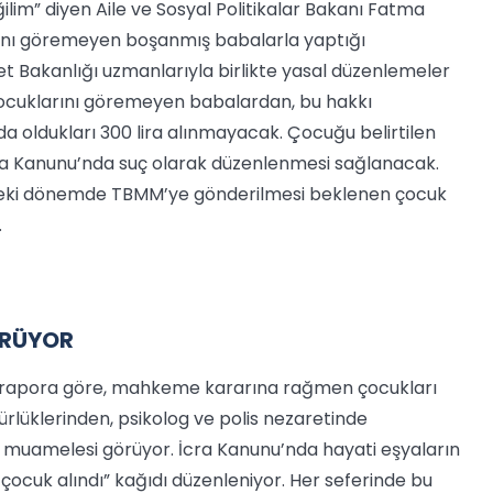
lim” diyen Aile ve Sosyal Politikalar Bakanı Fatma
rını göremeyen boşanmış babalarla yaptığı
et Bakanlığı uzmanlarıyla birlikte yasal düzenlemeler
ocuklarını göremeyen babalardan, bu hakkı
a oldukları 300 lira alınmayacak. Çocuğu belirtilen
a Kanunu’nda suç olarak düzenlenmesi sağlanacak.
eki dönemde TBMM’ye gönderilmesi beklenen çocuk
.
ÖRÜYOR
 rapora göre, mahkeme kararına rağmen çocukları
rlüklerinden, psikolog ve polis nezaretinde
al muamelesi görüyor. İcra Kanunu’nda hayati eşyaların
, çocuk alındı” kağıdı düzenleniyor. Her seferinde bu