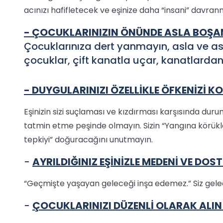
acınızı hafifletecek ve eşinize daha “insani” davran
- ÇOCUKLARINIZIN ÖNÜNDE ASLA BOŞ
Çocuklarınıza dert yanmayın, asla ve as
çocuklar, çift kanatla uçar, kanatlardan
- DUYGULARINIZI ÖZELLİKLE ÖFKENİZİ K
Eşinizin sizi suçlaması ve kızdırması karşısında du
tatmin etme peşinde olmayın. Sizin “Yangına körükle
tepkiyi” doğuracağını unutmayın.
-
AYRILDIĞINIZ EŞİNİZLE MEDENİ VE DOST
“Geçmişte yaşayan geleceği inşa edemez.” Siz gele
-
ÇOCUKLARINIZI DÜZENLİ OLARAK ALIN V