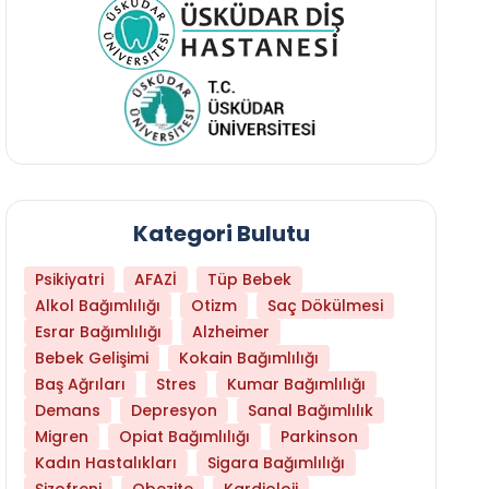
Kategori Bulutu
Psikiyatri
AFAZİ
Tüp Bebek
Alkol Bağımlılığı
Otizm
Saç Dökülmesi
Esrar Bağımlılığı
Alzheimer
Bebek Gelişimi
Kokain Bağımlılığı
Baş Ağrıları
Stres
Kumar Bağımlılığı
Daha Az Protein Tüketmek Yaşlanmayı Yava
Demans
Depresyon
Sanal Bağımlılık
Migren
Opiat Bağımlılığı
Parkinson
Kadın Hastalıkları
Sigara Bağımlılığı