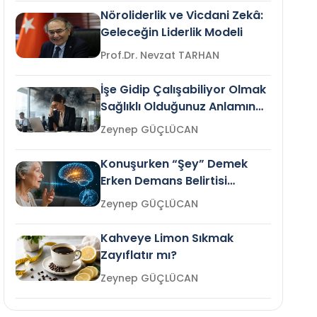
Nöroliderlik ve Vicdani Zekâ:
Geleceğin Liderlik Modeli
Prof.Dr. Nevzat TARHAN
İşe Gidip Çalışabiliyor Olmak
Sağlıklı Olduğunuz Anlamına
Gelir mi?
Zeynep GÜÇLÜCAN
Konuşurken “Şey” Demek
Erken Demans Belirtisi
Olabilir mi?
Zeynep GÜÇLÜCAN
Kahveye Limon Sıkmak
Zayıflatır mı?
Zeynep GÜÇLÜCAN