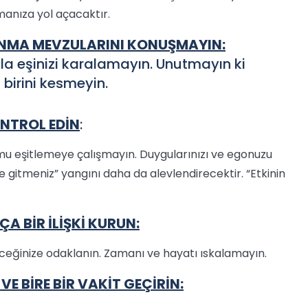
manıza yol açacaktır.
ANMA MEVZULARINI KONUŞMAYIN:
la eşinizi karalamayın. Unutmayın ki
 birini kesmeyin.
ONTROL EDİN
:
rumu eşitlemeye çalışmayın. Duygularınızı ve egonuzu
 gitmeniz” yangını daha da alevlendirecektir. “Etkinin
ÇA BİR İLİŞKİ KURUN:
ceğinize odaklanın. Zamanı ve hayatı ıskalamayın.
E BİRE BİR VAKİT GEÇİRİN: