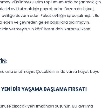
anmayı düşünmez. Bizim toplumumuzda boşanmak için
iz sizi evli tutmak için gayret eder. Bazen de kişisel,
vliliğe devam eder. Fakat evliliğin içi boşalmıştır. Bu
z, aileden ve çevreden gelen baskılara aldırmayın.
na izin vermeyin.”En kötü karar dahi kararsızlıktan
YİN
:
unu asla unutmayın. Çocuklarınız da varsa hayat boyu
, YENİ BİR YAŞAMA BAŞLAMA FIRSATI
Önünüze çıkacak yeni imkanları düşünün. Bu, ayrılma