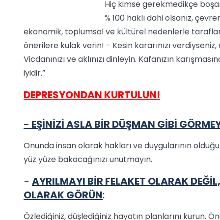
Hiç kimse gerekmedikçe boş
% 100 haklı dahi olsanız, çevren
ekonomik, toplumsal ve kültürel nedenlerle taraflar e
önerilere kulak verin! - Kesin kararınızı verdiyseni
Vicdanınızı ve aklınızı dinleyin. Kafanızın karışması
iyidir.”
DEPRESYONDAN KURTULUN!
- EŞİNİZİ ASLA BİR DÜŞMAN GİBİ GÖRME
Onunda insan olarak hakları ve duygularının olduğ
yüz yüze bakacağınızı unutmayın.
-
AYRILMAYI BİR FELAKET OLARAK DEĞİL
OLARAK GÖRÜN
:
Özlediğiniz, düşlediğiniz hayatın planlarını kurun. 