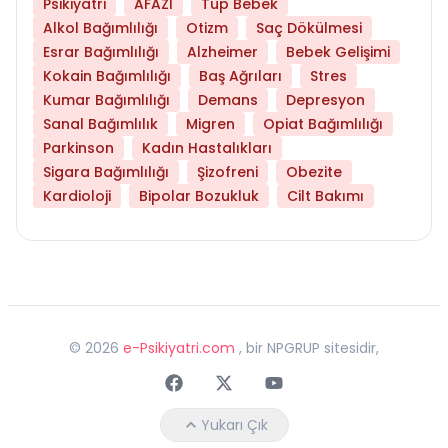
Psikiyatri
AFAZİ
Tüp Bebek
Alkol Bağımlılığı
Otizm
Saç Dökülmesi
Esrar Bağımlılığı
Alzheimer
Bebek Gelişimi
Kokain Bağımlılığı
Baş Ağrıları
Stres
Kumar Bağımlılığı
Demans
Depresyon
Sanal Bağımlılık
Migren
Opiat Bağımlılığı
Parkinson
Kadın Hastalıkları
Sigara Bağımlılığı
Şizofreni
Obezite
Kardioloji
Bipolar Bozukluk
Cilt Bakımı
©
2026
e-Psikiyatri.com
, bir NPGRUP sitesidir,
Faceebok
Twitter
Youtube
Yukarı Çık