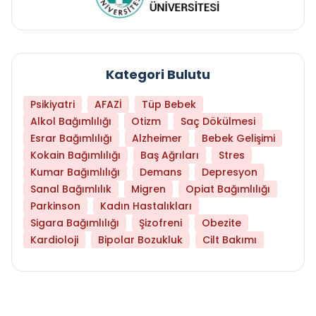
Kategori Bulutu
Psikiyatri
AFAZİ
Tüp Bebek
Alkol Bağımlılığı
Otizm
Saç Dökülmesi
Esrar Bağımlılığı
Alzheimer
Bebek Gelişimi
Kokain Bağımlılığı
Baş Ağrıları
Stres
Kumar Bağımlılığı
Demans
Depresyon
Sanal Bağımlılık
Migren
Opiat Bağımlılığı
Parkinson
Kadın Hastalıkları
Sigara Bağımlılığı
Şizofreni
Obezite
Kardioloji
Bipolar Bozukluk
Cilt Bakımı