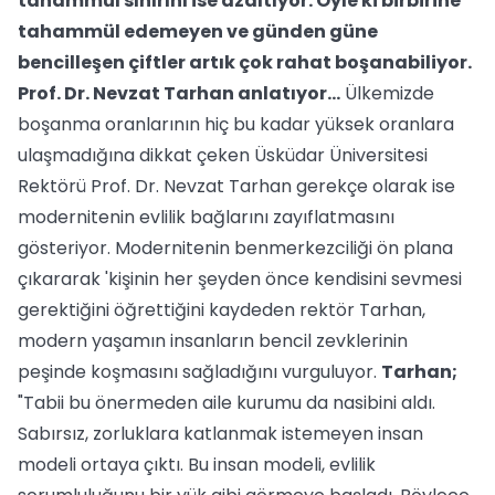
tahammül sınırını ise azaltıyor. Öyle ki birbirine
tahammül edemeyen ve günden güne
bencilleşen çiftler artık çok rahat boşanabiliyor.
Prof. Dr. Nevzat Tarhan anlatıyor…
Ülkemizde
boşanma oranlarının hiç bu kadar yüksek oranlara
ulaşmadığına dikkat çeken Üsküdar Üniversitesi
Rektörü Prof. Dr. Nevzat Tarhan gerekçe olarak ise
modernitenin evlilik bağlarını zayıflatmasını
gösteriyor. Modernitenin benmerkezciliği ön plana
çıkararak 'kişinin her şeyden önce kendisini sevmesi
gerektiğini öğrettiğini kaydeden rektör Tarhan,
modern yaşamın insanların bencil zevklerinin
peşinde koşmasını sağladığını vurguluyor.
Tarhan;
"Tabii bu önermeden aile kurumu da nasibini aldı.
Sabırsız, zorluklara katlanmak istemeyen insan
modeli ortaya çıktı. Bu insan modeli, evlilik